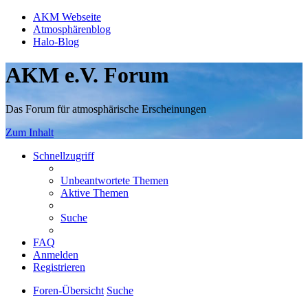
AKM Webseite
Atmosphärenblog
Halo-Blog
AKM e.V. Forum
Das Forum für atmosphärische Erscheinungen
Zum Inhalt
Schnellzugriff
Unbeantwortete Themen
Aktive Themen
Suche
FAQ
Anmelden
Registrieren
Foren-Übersicht
Suche