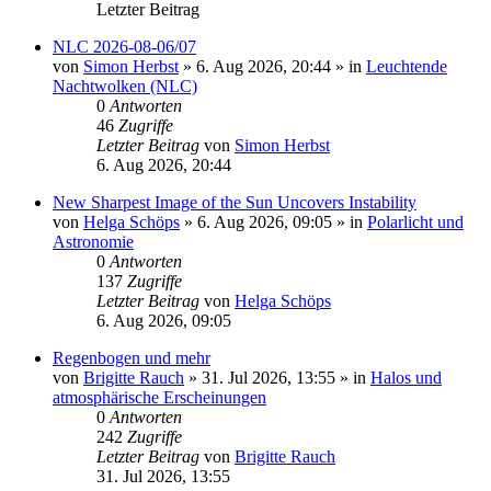
Letzter Beitrag
NLC 2026-08-06/07
von
Simon Herbst
»
6. Aug 2026, 20:44
» in
Leuchtende
Nachtwolken (NLC)
0
Antworten
46
Zugriffe
Letzter Beitrag
von
Simon Herbst
6. Aug 2026, 20:44
New Sharpest Image of the Sun Uncovers Instability
von
Helga Schöps
»
6. Aug 2026, 09:05
» in
Polarlicht und
Astronomie
0
Antworten
137
Zugriffe
Letzter Beitrag
von
Helga Schöps
6. Aug 2026, 09:05
Regenbogen und mehr
von
Brigitte Rauch
»
31. Jul 2026, 13:55
» in
Halos und
atmosphärische Erscheinungen
0
Antworten
242
Zugriffe
Letzter Beitrag
von
Brigitte Rauch
31. Jul 2026, 13:55