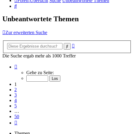
Foren-Übersicht
Suche
Unbeantwortete Themen
Suche
Unbeantwortete Themen
Zur erweiterten Suche
Erweiterte
Suche
Suche
Die Suche ergab mehr als 1000 Treffer
Seite
1
Gehe zu Seite:
von
50
1
2
3
4
5
…
50
Nächste
Themen