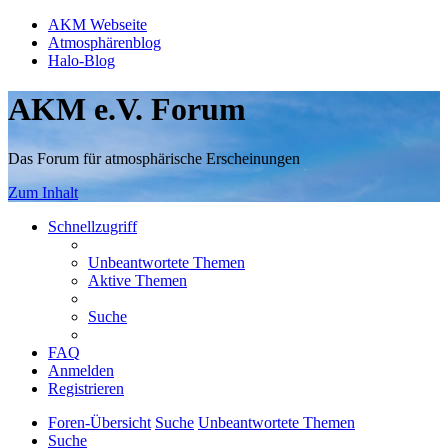
AKM Webseite
Atmosphärenblog
Halo-Blog
AKM e.V. Forum
Das Forum für atmosphärische Erscheinungen
Zum Inhalt
Schnellzugriff
Unbeantwortete Themen
Aktive Themen
Suche
FAQ
Anmelden
Registrieren
Foren-Übersicht
Suche
Unbeantwortete Themen
Suche