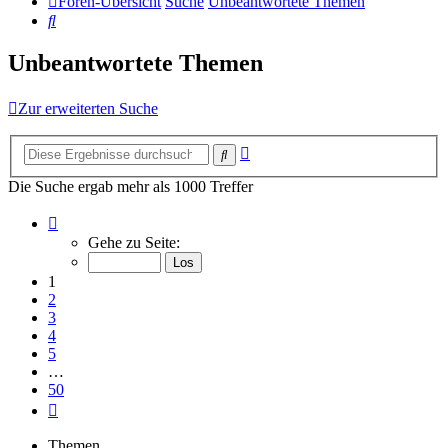
Foren-Übersicht
Suche
Unbeantwortete Themen
Suche
Unbeantwortete Themen
Zur erweiterten Suche
Erweiterte
Suche
Suche
Die Suche ergab mehr als 1000 Treffer
Seite
1
Gehe zu Seite:
von
50
1
2
3
4
5
…
50
Nächste
Themen