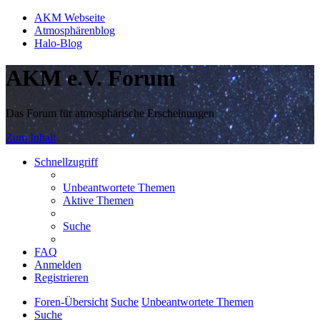
AKM Webseite
Atmosphärenblog
Halo-Blog
AKM e.V. Forum
Das Forum für atmosphärische Erscheinungen
Zum Inhalt
Schnellzugriff
Unbeantwortete Themen
Aktive Themen
Suche
FAQ
Anmelden
Registrieren
Foren-Übersicht
Suche
Unbeantwortete Themen
Suche