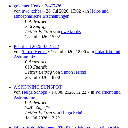
goldener Henkel 24-07-26
von
uwe kohbs
»
28. Jul 2026, 15:02
» in
Halos und
atmosphärische Erscheinungen
0
Antworten
346
Zugriffe
Letzter Beitrag
von
uwe kohbs
28. Jul 2026, 15:02
Polarlicht 2026-07-21/22
von
Simon Herbst
»
26. Jul 2026, 18:00
» in
Polarlicht und
Astronomie
0
Antworten
619
Zugriffe
Letzter Beitrag
von
Simon Herbst
26. Jul 2026, 18:00
A SPINNING SUNSPOT
von
Helga Schöps
»
14. Jul 2026, 12:22
» in
Polarlicht und
Astronomie
0
Antworten
2491
Zugriffe
Letzter Beitrag
von
Helga Schöps
14. Jul 2026, 12:22
[Halo] Halophänomen 2026-07-13 inkl. vollständigem HK