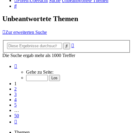
Foren-Übersicht
Suche
Unbeantwortete Themen
Suche
Unbeantwortete Themen
Zur erweiterten Suche
Erweiterte
Suche
Suche
Die Suche ergab mehr als 1000 Treffer
Seite
1
Gehe zu Seite:
von
50
1
2
3
4
5
…
50
Nächste
Themen