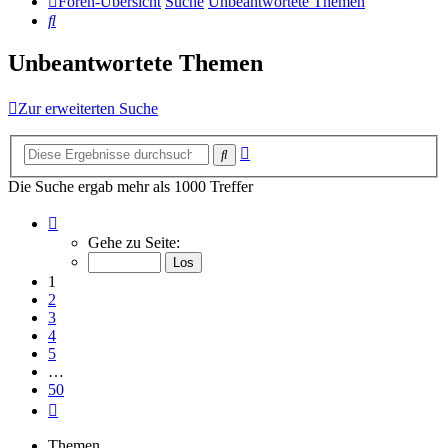
Foren-Übersicht
Suche
Unbeantwortete Themen
Suche
Unbeantwortete Themen
Zur erweiterten Suche
Erweiterte
Suche
Suche
Die Suche ergab mehr als 1000 Treffer
Seite
1
Gehe zu Seite:
von
50
1
2
3
4
5
…
50
Nächste
Themen