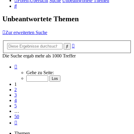
Foren-Übersicht
Suche
Unbeantwortete Themen
Suche
Unbeantwortete Themen
Zur erweiterten Suche
Erweiterte
Suche
Suche
Die Suche ergab mehr als 1000 Treffer
Seite
1
Gehe zu Seite:
von
50
1
2
3
4
5
…
50
Nächste
Themen