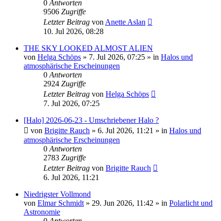
0
Antworten
9506
Zugriffe
Letzter Beitrag
von
Anette Aslan
10. Jul 2026, 08:28
THE SKY LOOKED ALMOST ALIEN
von
Helga Schöps
»
7. Jul 2026, 07:25
» in
Halos und
atmosphärische Erscheinungen
0
Antworten
2924
Zugriffe
Letzter Beitrag
von
Helga Schöps
7. Jul 2026, 07:25
[Halo] 2026-06-23 - Umschriebener Halo ?
von
Brigitte Rauch
»
6. Jul 2026, 11:21
» in
Halos und
atmosphärische Erscheinungen
0
Antworten
2783
Zugriffe
Letzter Beitrag
von
Brigitte Rauch
6. Jul 2026, 11:21
Niedrigster Vollmond
von
Elmar Schmidt
»
29. Jun 2026, 11:42
» in
Polarlicht und
Astronomie
0
Antworten