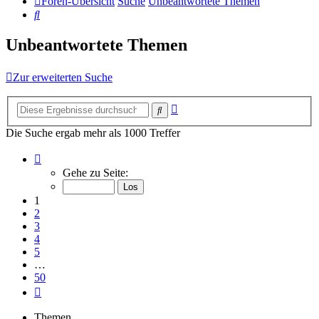
Foren-Übersicht
Suche
Unbeantwortete Themen
Suche
Unbeantwortete Themen
Zur erweiterten Suche
Erweiterte
Suche
Suche
Die Suche ergab mehr als 1000 Treffer
Seite
1
Gehe zu Seite:
von
50
1
2
3
4
5
…
50
Nächste
Themen