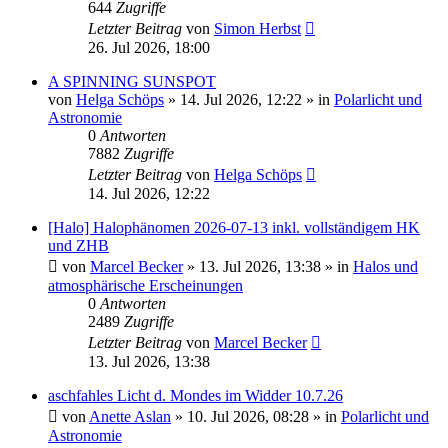
644
Zugriffe
Letzter Beitrag
von
Simon Herbst
26. Jul 2026, 18:00
A SPINNING SUNSPOT
von
Helga Schöps
»
14. Jul 2026, 12:22
» in
Polarlicht und
Astronomie
0
Antworten
7882
Zugriffe
Letzter Beitrag
von
Helga Schöps
14. Jul 2026, 12:22
[Halo] Halophänomen 2026-07-13 inkl. vollständigem HK
und ZHB
von
Marcel Becker
»
13. Jul 2026, 13:38
» in
Halos und
atmosphärische Erscheinungen
0
Antworten
2489
Zugriffe
Letzter Beitrag
von
Marcel Becker
13. Jul 2026, 13:38
aschfahles Licht d. Mondes im Widder 10.7.26
von
Anette Aslan
»
10. Jul 2026, 08:28
» in
Polarlicht und
Astronomie