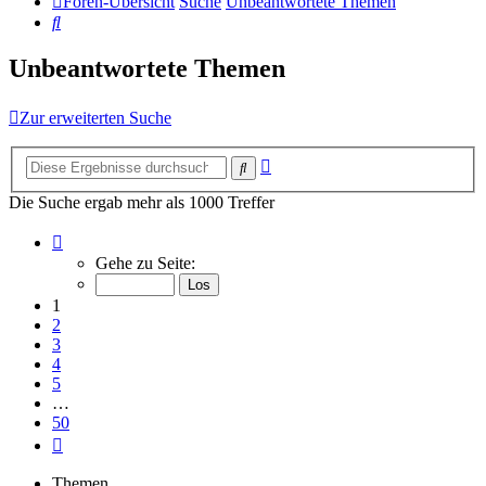
Foren-Übersicht
Suche
Unbeantwortete Themen
Suche
Unbeantwortete Themen
Zur erweiterten Suche
Erweiterte
Suche
Suche
Die Suche ergab mehr als 1000 Treffer
Seite
1
Gehe zu Seite:
von
50
1
2
3
4
5
…
50
Nächste
Themen