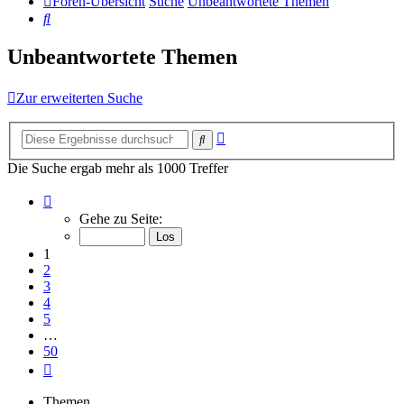
Foren-Übersicht
Suche
Unbeantwortete Themen
Suche
Unbeantwortete Themen
Zur erweiterten Suche
Erweiterte
Suche
Suche
Die Suche ergab mehr als 1000 Treffer
Seite
1
Gehe zu Seite:
von
50
1
2
3
4
5
…
50
Nächste
Themen