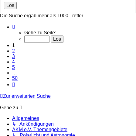
Die Suche ergab mehr als 1000 Treffer
Seite
1
Gehe zu Seite:
von
50
1
2
3
4
5
…
50
Nächste
Zur erweiterten Suche
Gehe zu
Allgemeines
↳ Ankündigungen
AKM e.V. Themengebiete
↳ Polarlicht und Astronomie