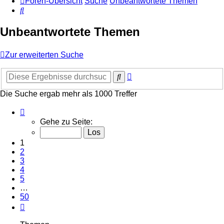
Foren-Übersicht
Suche
Unbeantwortete Themen
Suche
Unbeantwortete Themen
Zur erweiterten Suche
Erweiterte
Suche
Suche
Die Suche ergab mehr als 1000 Treffer
Seite
1
Gehe zu Seite:
von
50
1
2
3
4
5
…
50
Nächste