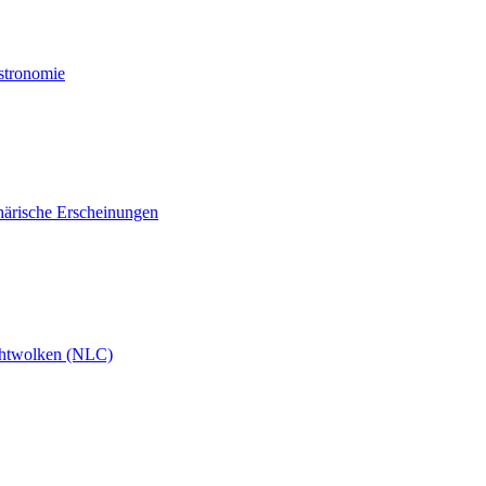
Astronomie
härische Erscheinungen
htwolken (NLC)