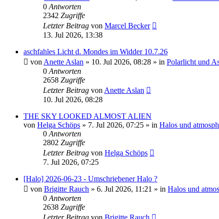
0
Antworten
2342
Zugriffe
Letzter Beitrag
von
Marcel Becker
13. Jul 2026, 13:38
aschfahles Licht d. Mondes im Widder 10.7.26
von
Anette Aslan
»
10. Jul 2026, 08:28
» in
Polarlicht und A
0
Antworten
2658
Zugriffe
Letzter Beitrag
von
Anette Aslan
10. Jul 2026, 08:28
THE SKY LOOKED ALMOST ALIEN
von
Helga Schöps
»
7. Jul 2026, 07:25
» in
Halos und atmosph
0
Antworten
2802
Zugriffe
Letzter Beitrag
von
Helga Schöps
7. Jul 2026, 07:25
[Halo] 2026-06-23 - Umschriebener Halo ?
von
Brigitte Rauch
»
6. Jul 2026, 11:21
» in
Halos und atmos
0
Antworten
2638
Zugriffe
Letzter Beitrag
von
Brigitte Rauch