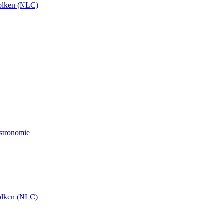
olken (NLC)
Astronomie
olken (NLC)