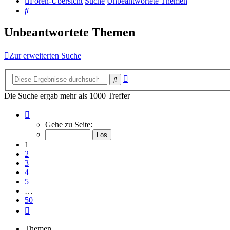
Foren-Übersicht
Suche
Unbeantwortete Themen
Suche
Unbeantwortete Themen
Zur erweiterten Suche
Erweiterte
Suche
Suche
Die Suche ergab mehr als 1000 Treffer
Seite
1
Gehe zu Seite:
von
50
1
2
3
4
5
…
50
Nächste
Themen