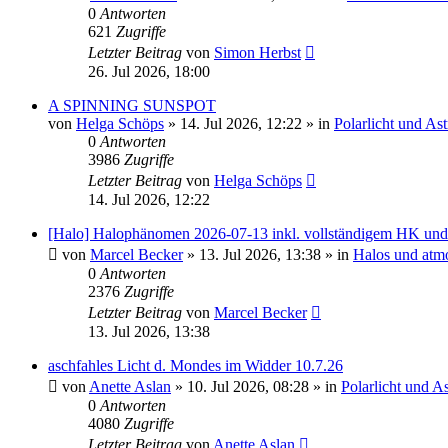
0
Antworten
621
Zugriffe
Letzter Beitrag
von
Simon Herbst
26. Jul 2026, 18:00
A SPINNING SUNSPOT
von
Helga Schöps
»
14. Jul 2026, 12:22
» in
Polarlicht und As
0
Antworten
3986
Zugriffe
Letzter Beitrag
von
Helga Schöps
14. Jul 2026, 12:22
[Halo] Halophänomen 2026-07-13 inkl. vollständigem HK u
von
Marcel Becker
»
13. Jul 2026, 13:38
» in
Halos und atm
0
Antworten
2376
Zugriffe
Letzter Beitrag
von
Marcel Becker
13. Jul 2026, 13:38
aschfahles Licht d. Mondes im Widder 10.7.26
von
Anette Aslan
»
10. Jul 2026, 08:28
» in
Polarlicht und A
0
Antworten
4080
Zugriffe
Letzter Beitrag
von
Anette Aslan