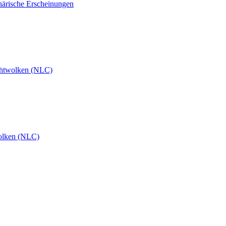
härische Erscheinungen
htwolken (NLC)
olken (NLC)