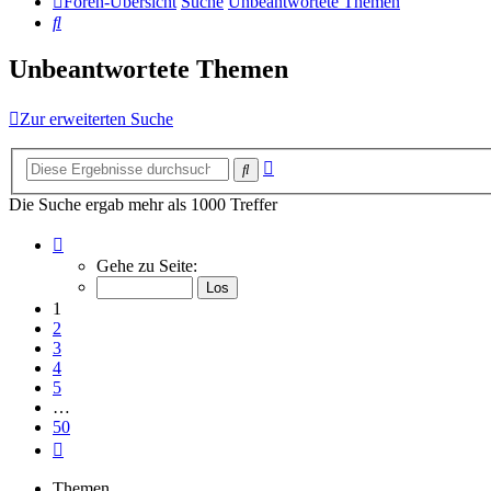
Foren-Übersicht
Suche
Unbeantwortete Themen
Suche
Unbeantwortete Themen
Zur erweiterten Suche
Erweiterte
Suche
Suche
Die Suche ergab mehr als 1000 Treffer
Seite
1
Gehe zu Seite:
von
50
1
2
3
4
5
…
50
Nächste
Themen