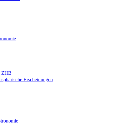
tronomie
nd ZHB
osphärische Erscheinungen
stronomie