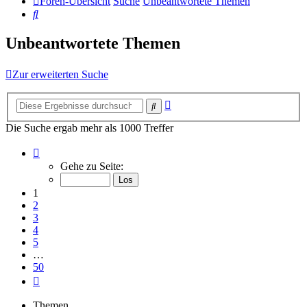
Foren-Übersicht
Suche
Unbeantwortete Themen
Suche
Unbeantwortete Themen
Zur erweiterten Suche
Erweiterte
Suche
Suche
Die Suche ergab mehr als 1000 Treffer
Seite
1
Gehe zu Seite:
von
50
1
2
3
4
5
…
50
Nächste
Themen