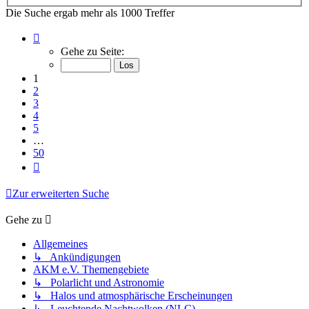
Die Suche ergab mehr als 1000 Treffer
Seite
1
Gehe zu Seite:
von
50
1
2
3
4
5
…
50
Nächste
Zur erweiterten Suche
Gehe zu
Allgemeines
↳ Ankündigungen
AKM e.V. Themengebiete
↳ Polarlicht und Astronomie
↳ Halos und atmosphärische Erscheinungen
↳ Leuchtende Nachtwolken (NLC)