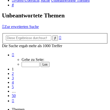
Foren-Übersicht
Suche
Unbeantwortete Themen
Suche
Unbeantwortete Themen
Zur erweiterten Suche
Erweiterte
Suche
Suche
Die Suche ergab mehr als 1000 Treffer
Seite
1
Gehe zu Seite:
von
50
1
2
3
4
5
…
50
Nächste
Themen