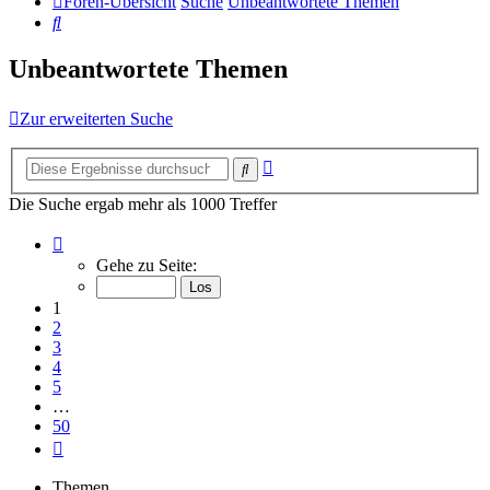
Foren-Übersicht
Suche
Unbeantwortete Themen
Suche
Unbeantwortete Themen
Zur erweiterten Suche
Erweiterte
Suche
Suche
Die Suche ergab mehr als 1000 Treffer
Seite
1
Gehe zu Seite:
von
50
1
2
3
4
5
…
50
Nächste
Themen