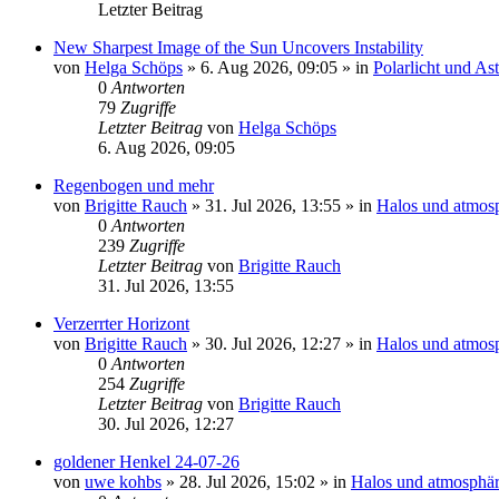
Letzter Beitrag
New Sharpest Image of the Sun Uncovers Instability
von
Helga Schöps
»
6. Aug 2026, 09:05
» in
Polarlicht und As
0
Antworten
79
Zugriffe
Letzter Beitrag
von
Helga Schöps
6. Aug 2026, 09:05
Regenbogen und mehr
von
Brigitte Rauch
»
31. Jul 2026, 13:55
» in
Halos und atmos
0
Antworten
239
Zugriffe
Letzter Beitrag
von
Brigitte Rauch
31. Jul 2026, 13:55
Verzerrter Horizont
von
Brigitte Rauch
»
30. Jul 2026, 12:27
» in
Halos und atmos
0
Antworten
254
Zugriffe
Letzter Beitrag
von
Brigitte Rauch
30. Jul 2026, 12:27
goldener Henkel 24-07-26
von
uwe kohbs
»
28. Jul 2026, 15:02
» in
Halos und atmosphär