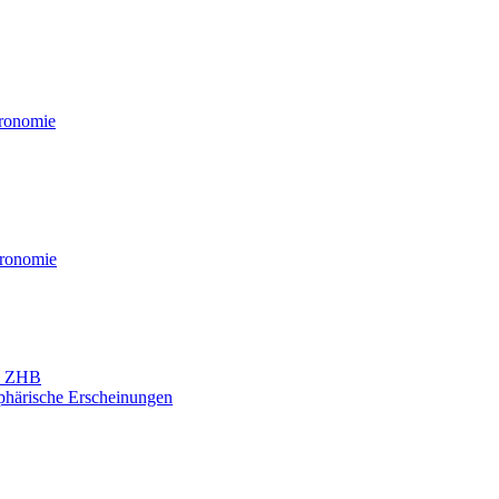
tronomie
tronomie
nd ZHB
phärische Erscheinungen