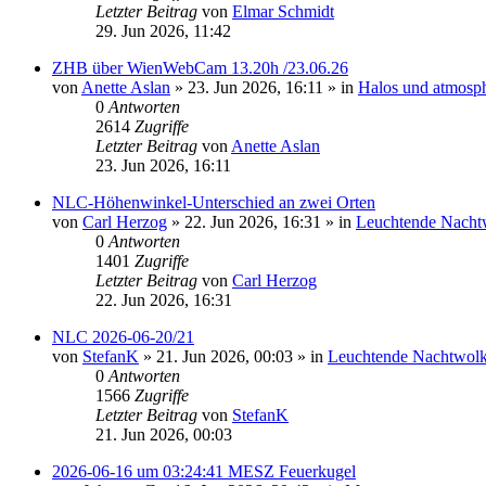
Letzter Beitrag
von
Elmar Schmidt
29. Jun 2026, 11:42
ZHB über WienWebCam 13.20h /23.06.26
von
Anette Aslan
»
23. Jun 2026, 16:11
» in
Halos und atmosp
0
Antworten
2614
Zugriffe
Letzter Beitrag
von
Anette Aslan
23. Jun 2026, 16:11
NLC-Höhenwinkel-Unterschied an zwei Orten
von
Carl Herzog
»
22. Jun 2026, 16:31
» in
Leuchtende Nacht
0
Antworten
1401
Zugriffe
Letzter Beitrag
von
Carl Herzog
22. Jun 2026, 16:31
NLC 2026-06-20/21
von
StefanK
»
21. Jun 2026, 00:03
» in
Leuchtende Nachtwol
0
Antworten
1566
Zugriffe
Letzter Beitrag
von
StefanK
21. Jun 2026, 00:03
2026-06-16 um 03:24:41 MESZ Feuerkugel