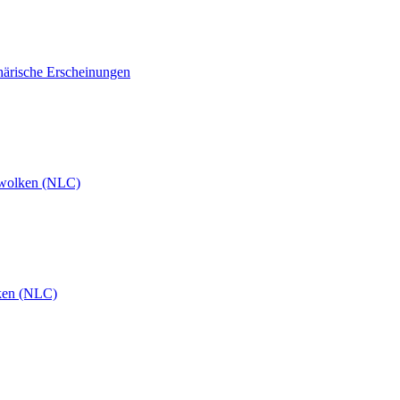
härische Erscheinungen
wolken (NLC)
ken (NLC)