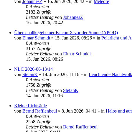
von
JohannesZ
»
16. Jun 2026, 20:42
» in
Meteore
0
Antworten
2182
Zugriffe
Letzter Beitrag
von
JohannesZ
16. Jun 2026, 20:42
Überschallkegel einer Falcon X vor der Sonne (APOD)
von
Elmar Schmidt
»
15. Jun 2026, 08:26
» in
Polarlicht und 
0
Antworten
3157
Zugriffe
Letzter Beitrag
von
Elmar Schmidt
15. Jun 2026, 08:26
NLC 2026-06-13/14
von
StefanK
»
14. Jun 2026, 11:16
» in
Leuchtende Nachtwol
0
Antworten
1758
Zugriffe
Letzter Beitrag
von
StefanK
14. Jun 2026, 11:16
Kleine Lichtsäule
von
Bernd Rafflenbeul
»
8. Jun 2026, 04:41
» in
Halos und at
0
Antworten
2558
Zugriffe
Letzter Beitrag
von
Bernd Rafflenbeul