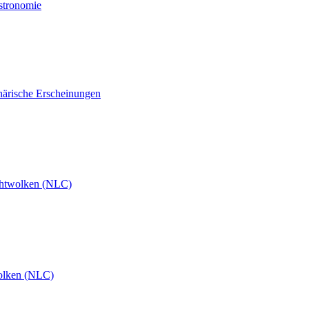
Astronomie
härische Erscheinungen
htwolken (NLC)
olken (NLC)