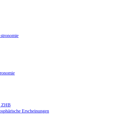
Astronomie
tronomie
nd ZHB
osphärische Erscheinungen