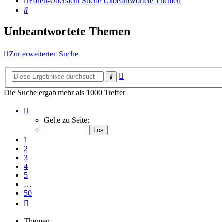
Foren-Übersicht
Suche
Unbeantwortete Themen
Suche
Unbeantwortete Themen
Zur erweiterten Suche
Erweiterte
Suche
Suche
Die Suche ergab mehr als 1000 Treffer
Seite
1
Gehe zu Seite:
von
50
1
2
3
4
5
…
50
Nächste
Themen