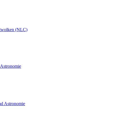
twolken (NLC)
d Astronomie
und Astronomie