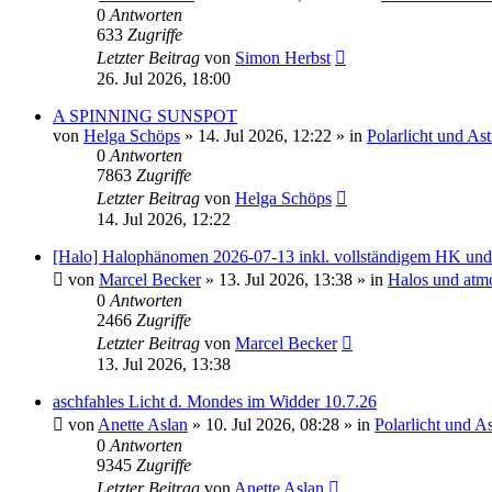
0
Antworten
633
Zugriffe
Letzter Beitrag
von
Simon Herbst
26. Jul 2026, 18:00
A SPINNING SUNSPOT
von
Helga Schöps
»
14. Jul 2026, 12:22
» in
Polarlicht und As
0
Antworten
7863
Zugriffe
Letzter Beitrag
von
Helga Schöps
14. Jul 2026, 12:22
[Halo] Halophänomen 2026-07-13 inkl. vollständigem HK u
von
Marcel Becker
»
13. Jul 2026, 13:38
» in
Halos und atm
0
Antworten
2466
Zugriffe
Letzter Beitrag
von
Marcel Becker
13. Jul 2026, 13:38
aschfahles Licht d. Mondes im Widder 10.7.26
von
Anette Aslan
»
10. Jul 2026, 08:28
» in
Polarlicht und A
0
Antworten
9345
Zugriffe
Letzter Beitrag
von
Anette Aslan