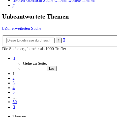
Foren-Übersicht
Suche
Unbeantwortete Themen
Suche
Unbeantwortete Themen
Zur erweiterten Suche
Erweiterte
Suche
Suche
Die Suche ergab mehr als 1000 Treffer
Seite
1
Gehe zu Seite:
von
50
1
2
3
4
5
…
50
Nächste
Themen