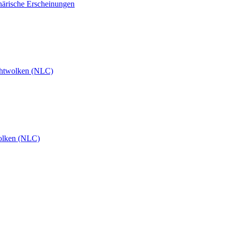
härische Erscheinungen
htwolken (NLC)
olken (NLC)