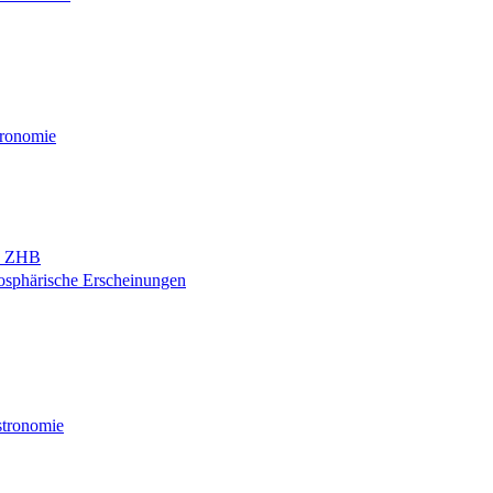
tronomie
nd ZHB
osphärische Erscheinungen
stronomie