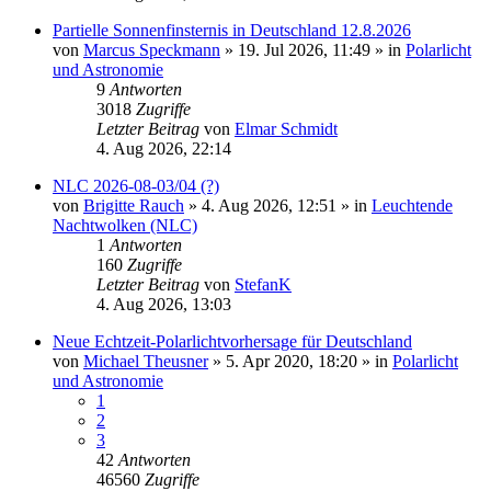
Partielle Sonnenfinsternis in Deutschland 12.8.2026
von
Marcus Speckmann
»
19. Jul 2026, 11:49
» in
Polarlicht
und Astronomie
9
Antworten
3018
Zugriffe
Letzter Beitrag
von
Elmar Schmidt
4. Aug 2026, 22:14
NLC 2026-08-03/04 (?)
von
Brigitte Rauch
»
4. Aug 2026, 12:51
» in
Leuchtende
Nachtwolken (NLC)
1
Antworten
160
Zugriffe
Letzter Beitrag
von
StefanK
4. Aug 2026, 13:03
Neue Echtzeit-Polarlichtvorhersage für Deutschland
von
Michael Theusner
»
5. Apr 2020, 18:20
» in
Polarlicht
und Astronomie
1
2
3
42
Antworten
46560
Zugriffe