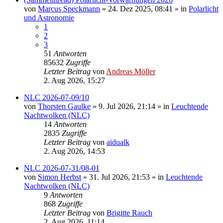
von
Marcus Speckmann
»
24. Dez 2025, 08:41
» in
Polarlicht
und Astronomie
1
2
3
51
Antworten
85632
Zugriffe
Letzter Beitrag
von
Andreas Möller
2. Aug 2026, 15:27
NLC 2026-07-09/10
von
Thorsten Gaulke
»
9. Jul 2026, 21:14
» in
Leuchtende
Nachtwolken (NLC)
14
Antworten
2835
Zugriffe
Letzter Beitrag
von
aidualk
2. Aug 2026, 14:53
NLC 2026-07-31/08-01
von
Simon Herbst
»
31. Jul 2026, 21:53
» in
Leuchtende
Nachtwolken (NLC)
9
Antworten
868
Zugriffe
Letzter Beitrag
von
Brigitte Rauch
2. Aug 2026, 11:14