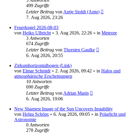
5
Antworten
499
Zugriffe
Letzter Beitrag
von
Antje Stoldt (Antu)
7. Aug 2026, 23:26
Feuerkugel 2026-08-03
von
Heiko Ulbricht
»
3. Aug 2026, 22:26
» in
Meteore
3
Antworten
674
Zugriffe
Letzter Beitrag
von
Thorsten Gaulke
6. Aug 2026, 20:55
Zirkumhorizontalbogen (Link)
von
Elmar Schmidt
»
2. Aug 2026, 09:42
» in
Halos und
atmosphärische Erscheinungen
10
Antworten
690
Zugriffe
Letzter Beitrag
von
Adrian Marin
6. Aug 2026, 19:06
New Sharpest Image of the Sun Uncovers Instability
von
Helga Schöps
»
6. Aug 2026, 09:05
» in
Polarlicht und
Astronomie
0
Antworten
278
Zugriffe