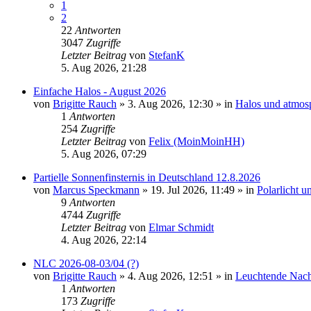
1
2
22
Antworten
3047
Zugriffe
Letzter Beitrag
von
StefanK
5. Aug 2026, 21:28
Einfache Halos - August 2026
von
Brigitte Rauch
»
3. Aug 2026, 12:30
» in
Halos und atmos
1
Antworten
254
Zugriffe
Letzter Beitrag
von
Felix (MoinMoinHH)
5. Aug 2026, 07:29
Partielle Sonnenfinsternis in Deutschland 12.8.2026
von
Marcus Speckmann
»
19. Jul 2026, 11:49
» in
Polarlicht 
9
Antworten
4744
Zugriffe
Letzter Beitrag
von
Elmar Schmidt
4. Aug 2026, 22:14
NLC 2026-08-03/04 (?)
von
Brigitte Rauch
»
4. Aug 2026, 12:51
» in
Leuchtende Nac
1
Antworten
173
Zugriffe