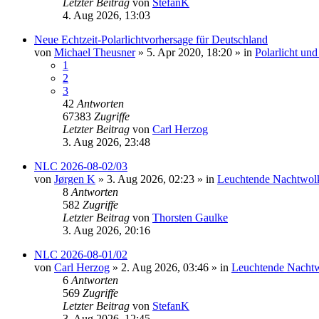
Letzter Beitrag
von
StefanK
4. Aug 2026, 13:03
Neue Echtzeit-Polarlichtvorhersage für Deutschland
von
Michael Theusner
»
5. Apr 2020, 18:20
» in
Polarlicht un
1
2
3
42
Antworten
67383
Zugriffe
Letzter Beitrag
von
Carl Herzog
3. Aug 2026, 23:48
NLC 2026-08-02/03
von
Jørgen K
»
3. Aug 2026, 02:23
» in
Leuchtende Nachtwol
8
Antworten
582
Zugriffe
Letzter Beitrag
von
Thorsten Gaulke
3. Aug 2026, 20:16
NLC 2026-08-01/02
von
Carl Herzog
»
2. Aug 2026, 03:46
» in
Leuchtende Nacht
6
Antworten
569
Zugriffe
Letzter Beitrag
von
StefanK
3. Aug 2026, 12:45