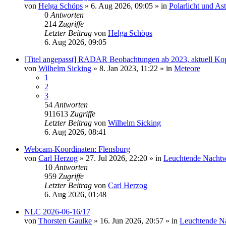
von
Helga Schöps
»
6. Aug 2026, 09:05
» in
Polarlicht und As
0
Antworten
214
Zugriffe
Letzter Beitrag
von
Helga Schöps
6. Aug 2026, 09:05
[Titel angepasst] RADAR Beobachtungen ab 2023, aktuell Ko
von
Wilhelm Sicking
»
8. Jan 2023, 11:22
» in
Meteore
1
2
3
54
Antworten
911613
Zugriffe
Letzter Beitrag
von
Wilhelm Sicking
6. Aug 2026, 08:41
Webcam-Koordinaten: Flensburg
von
Carl Herzog
»
27. Jul 2026, 22:20
» in
Leuchtende Nacht
10
Antworten
959
Zugriffe
Letzter Beitrag
von
Carl Herzog
6. Aug 2026, 01:48
NLC 2026-06-16/17
von
Thorsten Gaulke
»
16. Jun 2026, 20:57
» in
Leuchtende N