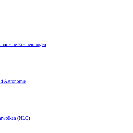
phärische Erscheinungen
und Astronomie
htwolken (NLC)