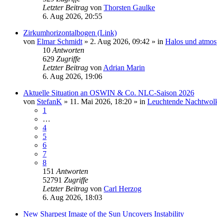
Letzter Beitrag
von
Thorsten Gaulke
6. Aug 2026, 20:55
Zirkumhorizontalbogen (Link)
von
Elmar Schmidt
»
2. Aug 2026, 09:42
» in
Halos und atmos
10
Antworten
629
Zugriffe
Letzter Beitrag
von
Adrian Marin
6. Aug 2026, 19:06
Aktuelle Situation an OSWIN & Co. NLC-Saison 2026
von
StefanK
»
11. Mai 2026, 18:20
» in
Leuchtende Nachtwol
1
…
4
5
6
7
8
151
Antworten
52791
Zugriffe
Letzter Beitrag
von
Carl Herzog
6. Aug 2026, 18:03
New Sharpest Image of the Sun Uncovers Instability