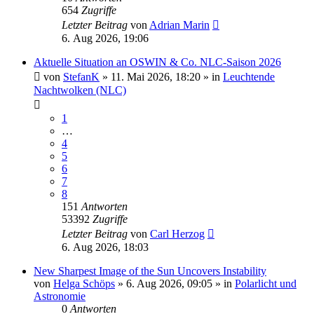
654
Zugriffe
Letzter Beitrag
von
Adrian Marin
6. Aug 2026, 19:06
Aktuelle Situation an OSWIN & Co. NLC-Saison 2026
von
StefanK
»
11. Mai 2026, 18:20
» in
Leuchtende
Nachtwolken (NLC)
1
…
4
5
6
7
8
151
Antworten
53392
Zugriffe
Letzter Beitrag
von
Carl Herzog
6. Aug 2026, 18:03
New Sharpest Image of the Sun Uncovers Instability
von
Helga Schöps
»
6. Aug 2026, 09:05
» in
Polarlicht und
Astronomie
0
Antworten