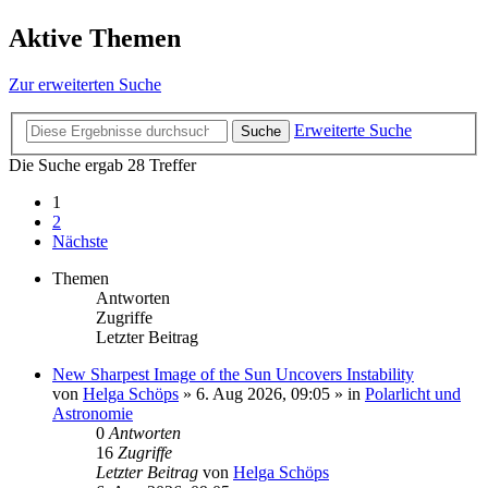
Aktive Themen
Zur erweiterten Suche
Erweiterte Suche
Suche
Die Suche ergab 28 Treffer
1
2
Nächste
Themen
Antworten
Zugriffe
Letzter Beitrag
New Sharpest Image of the Sun Uncovers Instability
von
Helga Schöps
»
6. Aug 2026, 09:05
» in
Polarlicht und
Astronomie
0
Antworten
16
Zugriffe
Letzter Beitrag
von
Helga Schöps