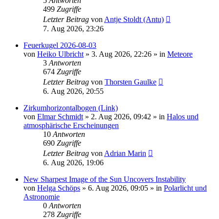
5
Antworten
499
Zugriffe
Letzter Beitrag
von
Antje Stoldt (Antu)
7. Aug 2026, 23:26
Feuerkugel 2026-08-03
von
Heiko Ulbricht
»
3. Aug 2026, 22:26
» in
Meteore
3
Antworten
674
Zugriffe
Letzter Beitrag
von
Thorsten Gaulke
6. Aug 2026, 20:55
Zirkumhorizontalbogen (Link)
von
Elmar Schmidt
»
2. Aug 2026, 09:42
» in
Halos und
atmosphärische Erscheinungen
10
Antworten
690
Zugriffe
Letzter Beitrag
von
Adrian Marin
6. Aug 2026, 19:06
New Sharpest Image of the Sun Uncovers Instability
von
Helga Schöps
»
6. Aug 2026, 09:05
» in
Polarlicht und
Astronomie
0
Antworten
278
Zugriffe