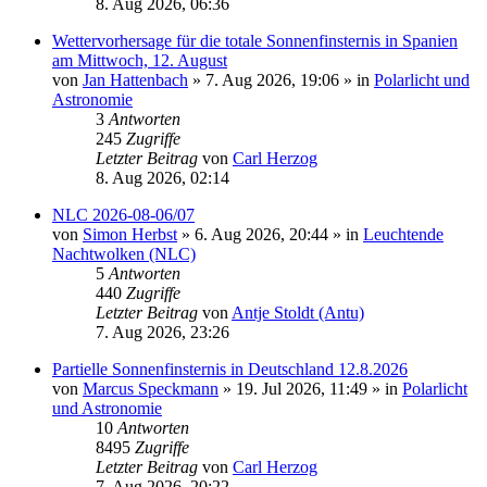
8. Aug 2026, 06:36
Wettervorhersage für die totale Sonnenfinsternis in Spanien
am Mittwoch, 12. August
von
Jan Hattenbach
»
7. Aug 2026, 19:06
» in
Polarlicht und
Astronomie
3
Antworten
245
Zugriffe
Letzter Beitrag
von
Carl Herzog
8. Aug 2026, 02:14
NLC 2026-08-06/07
von
Simon Herbst
»
6. Aug 2026, 20:44
» in
Leuchtende
Nachtwolken (NLC)
5
Antworten
440
Zugriffe
Letzter Beitrag
von
Antje Stoldt (Antu)
7. Aug 2026, 23:26
Partielle Sonnenfinsternis in Deutschland 12.8.2026
von
Marcus Speckmann
»
19. Jul 2026, 11:49
» in
Polarlicht
und Astronomie
10
Antworten
8495
Zugriffe
Letzter Beitrag
von
Carl Herzog
7. Aug 2026, 20:22