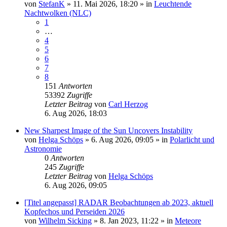
von
StefanK
»
11. Mai 2026, 18:20
» in
Leuchtende
Nachtwolken (NLC)
1
…
4
5
6
7
8
151
Antworten
53392
Zugriffe
Letzter Beitrag
von
Carl Herzog
6. Aug 2026, 18:03
New Sharpest Image of the Sun Uncovers Instability
von
Helga Schöps
»
6. Aug 2026, 09:05
» in
Polarlicht und
Astronomie
0
Antworten
245
Zugriffe
Letzter Beitrag
von
Helga Schöps
6. Aug 2026, 09:05
[Titel angepasst] RADAR Beobachtungen ab 2023, aktuell
Kopfechos und Perseiden 2026
von
Wilhelm Sicking
»
8. Jan 2023, 11:22
» in
Meteore