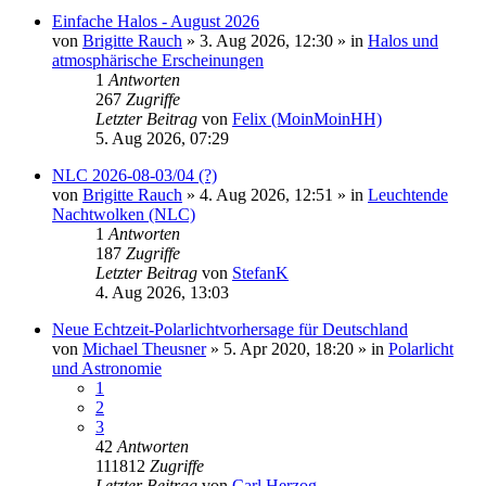
Einfache Halos - August 2026
von
Brigitte Rauch
»
3. Aug 2026, 12:30
» in
Halos und
atmosphärische Erscheinungen
1
Antworten
267
Zugriffe
Letzter Beitrag
von
Felix (MoinMoinHH)
5. Aug 2026, 07:29
NLC 2026-08-03/04 (?)
von
Brigitte Rauch
»
4. Aug 2026, 12:51
» in
Leuchtende
Nachtwolken (NLC)
1
Antworten
187
Zugriffe
Letzter Beitrag
von
StefanK
4. Aug 2026, 13:03
Neue Echtzeit-Polarlichtvorhersage für Deutschland
von
Michael Theusner
»
5. Apr 2020, 18:20
» in
Polarlicht
und Astronomie
1
2
3
42
Antworten
111812
Zugriffe
Letzter Beitrag
von
Carl Herzog