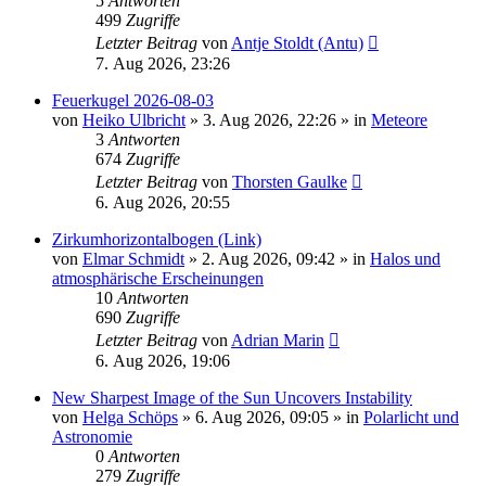
5
Antworten
499
Zugriffe
Letzter Beitrag
von
Antje Stoldt (Antu)
7. Aug 2026, 23:26
Feuerkugel 2026-08-03
von
Heiko Ulbricht
»
3. Aug 2026, 22:26
» in
Meteore
3
Antworten
674
Zugriffe
Letzter Beitrag
von
Thorsten Gaulke
6. Aug 2026, 20:55
Zirkumhorizontalbogen (Link)
von
Elmar Schmidt
»
2. Aug 2026, 09:42
» in
Halos und
atmosphärische Erscheinungen
10
Antworten
690
Zugriffe
Letzter Beitrag
von
Adrian Marin
6. Aug 2026, 19:06
New Sharpest Image of the Sun Uncovers Instability
von
Helga Schöps
»
6. Aug 2026, 09:05
» in
Polarlicht und
Astronomie
0
Antworten
279
Zugriffe