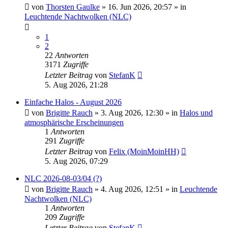
von
Thorsten Gaulke
»
16. Jun 2026, 20:57
» in
Leuchtende Nachtwolken (NLC)
1
2
22
Antworten
3171
Zugriffe
Letzter Beitrag
von
StefanK
5. Aug 2026, 21:28
Einfache Halos - August 2026
von
Brigitte Rauch
»
3. Aug 2026, 12:30
» in
Halos und
atmosphärische Erscheinungen
1
Antworten
291
Zugriffe
Letzter Beitrag
von
Felix (MoinMoinHH)
5. Aug 2026, 07:29
NLC 2026-08-03/04 (?)
von
Brigitte Rauch
»
4. Aug 2026, 12:51
» in
Leuchtende
Nachtwolken (NLC)
1
Antworten
209
Zugriffe
Letzter Beitrag
von
StefanK