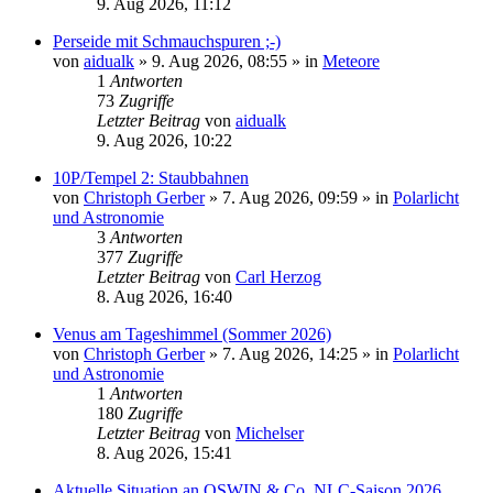
9. Aug 2026, 11:12
Perseide mit Schmauchspuren ;-)
von
aidualk
»
9. Aug 2026, 08:55
» in
Meteore
1
Antworten
73
Zugriffe
Letzter Beitrag
von
aidualk
9. Aug 2026, 10:22
10P/Tempel 2: Staubbahnen
von
Christoph Gerber
»
7. Aug 2026, 09:59
» in
Polarlicht
und Astronomie
3
Antworten
377
Zugriffe
Letzter Beitrag
von
Carl Herzog
8. Aug 2026, 16:40
Venus am Tageshimmel (Sommer 2026)
von
Christoph Gerber
»
7. Aug 2026, 14:25
» in
Polarlicht
und Astronomie
1
Antworten
180
Zugriffe
Letzter Beitrag
von
Michelser
8. Aug 2026, 15:41
Aktuelle Situation an OSWIN & Co. NLC-Saison 2026