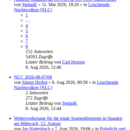
von
StefanK
»
11. Mai 2026, 18:20
» in
Leuchtende
Nachtwolken (NLC)
1
…
4
5
6
7
8
152
Antworten
54593
Zugriffe
Letzter Beitrag
von
Carl Herzog
8. Aug 2026, 12:46
NLC 2026-08-07/08
von
Simon Herbst
»
8. Aug 2026, 00:58
» in
Leuchtende
Nachtwolken (NLC)
2
Antworten
272
Zugriffe
Letzter Beitrag
von
StefanK
8. Aug 2026, 12:44
Wettervorhersage für die totale Sonnenfinsternis in Spanien
am Mittwoch, 12. August
von
Jan Hattenbach
»
7. Aug 2026, 19:06
» in
Polarlicht und