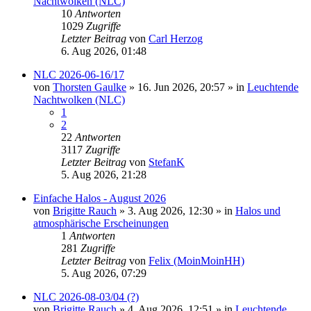
Nachtwolken (NLC)
10
Antworten
1029
Zugriffe
Letzter Beitrag
von
Carl Herzog
6. Aug 2026, 01:48
NLC 2026-06-16/17
von
Thorsten Gaulke
»
16. Jun 2026, 20:57
» in
Leuchtende
Nachtwolken (NLC)
1
2
22
Antworten
3117
Zugriffe
Letzter Beitrag
von
StefanK
5. Aug 2026, 21:28
Einfache Halos - August 2026
von
Brigitte Rauch
»
3. Aug 2026, 12:30
» in
Halos und
atmosphärische Erscheinungen
1
Antworten
281
Zugriffe
Letzter Beitrag
von
Felix (MoinMoinHH)
5. Aug 2026, 07:29
NLC 2026-08-03/04 (?)
von
Brigitte Rauch
»
4. Aug 2026, 12:51
» in
Leuchtende