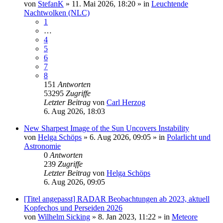
von
StefanK
»
11. Mai 2026, 18:20
» in
Leuchtende
Nachtwolken (NLC)
1
…
4
5
6
7
8
151
Antworten
53295
Zugriffe
Letzter Beitrag
von
Carl Herzog
6. Aug 2026, 18:03
New Sharpest Image of the Sun Uncovers Instability
von
Helga Schöps
»
6. Aug 2026, 09:05
» in
Polarlicht und
Astronomie
0
Antworten
239
Zugriffe
Letzter Beitrag
von
Helga Schöps
6. Aug 2026, 09:05
[Titel angepasst] RADAR Beobachtungen ab 2023, aktuell
Kopfechos und Perseiden 2026
von
Wilhelm Sicking
»
8. Jan 2023, 11:22
» in
Meteore