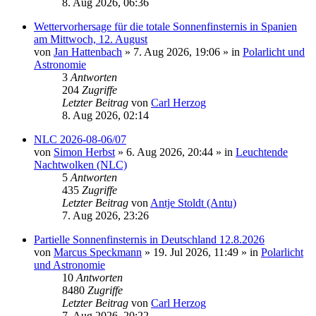
8. Aug 2026, 06:36
Wettervorhersage für die totale Sonnenfinsternis in Spanien
am Mittwoch, 12. August
von
Jan Hattenbach
»
7. Aug 2026, 19:06
» in
Polarlicht und
Astronomie
3
Antworten
204
Zugriffe
Letzter Beitrag
von
Carl Herzog
8. Aug 2026, 02:14
NLC 2026-08-06/07
von
Simon Herbst
»
6. Aug 2026, 20:44
» in
Leuchtende
Nachtwolken (NLC)
5
Antworten
435
Zugriffe
Letzter Beitrag
von
Antje Stoldt (Antu)
7. Aug 2026, 23:26
Partielle Sonnenfinsternis in Deutschland 12.8.2026
von
Marcus Speckmann
»
19. Jul 2026, 11:49
» in
Polarlicht
und Astronomie
10
Antworten
8480
Zugriffe
Letzter Beitrag
von
Carl Herzog
7. Aug 2026, 20:22