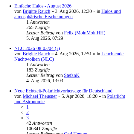
Einfache Halos - August 2026
von
Brigitte Rauch
»
3. Aug 2026, 12:30
» in
Halos und
atmosphärische Erscheinungen
1
Antworten
265
Zugriffe
Letzter Beitrag
von
Felix (MoinMoinHH)
5. Aug 2026, 07:29
NLC 2026-08-03/04 (?)
von
Brigitte Rauch
»
4. Aug 2026, 12:51
» in
Leuchtende
Nachtwolken (NLC)
1
Antworten
183
Zugriffe
Letzter Beitrag
von
StefanK
4. Aug 2026, 13:03
Neue Echtzeit-Polarlichtvorhersage für Deutschland
von
Michael Theusner
»
5. Apr 2020, 18:20
» in
Polarlicht
und Astronomie
1
2
3
42
Antworten
106341
Zugriffe
Letzter Beitrag
von
Carl Herzog