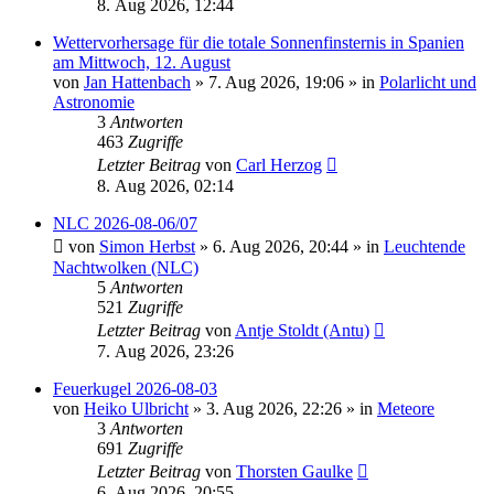
8. Aug 2026, 12:44
Wettervorhersage für die totale Sonnenfinsternis in Spanien
am Mittwoch, 12. August
von
Jan Hattenbach
»
7. Aug 2026, 19:06
» in
Polarlicht und
Astronomie
3
Antworten
463
Zugriffe
Letzter Beitrag
von
Carl Herzog
8. Aug 2026, 02:14
NLC 2026-08-06/07
von
Simon Herbst
»
6. Aug 2026, 20:44
» in
Leuchtende
Nachtwolken (NLC)
5
Antworten
521
Zugriffe
Letzter Beitrag
von
Antje Stoldt (Antu)
7. Aug 2026, 23:26
Feuerkugel 2026-08-03
von
Heiko Ulbricht
»
3. Aug 2026, 22:26
» in
Meteore
3
Antworten
691
Zugriffe
Letzter Beitrag
von
Thorsten Gaulke
6. Aug 2026, 20:55