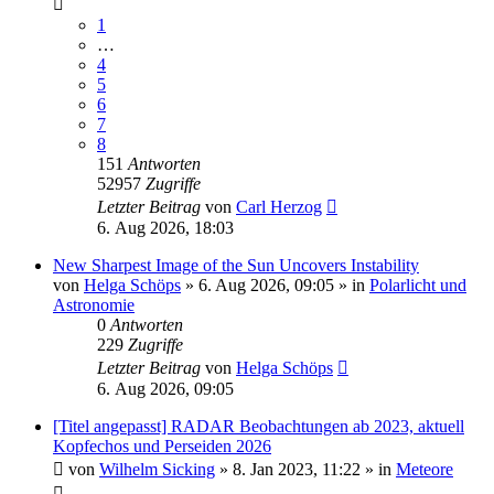
1
…
4
5
6
7
8
151
Antworten
52957
Zugriffe
Letzter Beitrag
von
Carl Herzog
6. Aug 2026, 18:03
New Sharpest Image of the Sun Uncovers Instability
von
Helga Schöps
»
6. Aug 2026, 09:05
» in
Polarlicht und
Astronomie
0
Antworten
229
Zugriffe
Letzter Beitrag
von
Helga Schöps
6. Aug 2026, 09:05
[Titel angepasst] RADAR Beobachtungen ab 2023, aktuell
Kopfechos und Perseiden 2026
von
Wilhelm Sicking
»
8. Jan 2023, 11:22
» in
Meteore