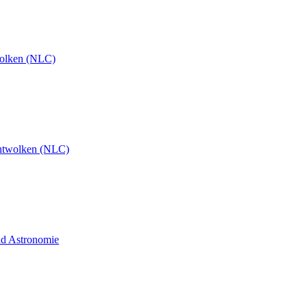
olken (NLC)
htwolken (NLC)
und Astronomie