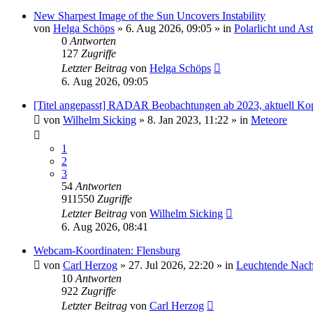
New Sharpest Image of the Sun Uncovers Instability
von
Helga Schöps
»
6. Aug 2026, 09:05
» in
Polarlicht und As
0
Antworten
127
Zugriffe
Letzter Beitrag
von
Helga Schöps
6. Aug 2026, 09:05
[Titel angepasst] RADAR Beobachtungen ab 2023, aktuell Ko
von
Wilhelm Sicking
»
8. Jan 2023, 11:22
» in
Meteore
1
2
3
54
Antworten
911550
Zugriffe
Letzter Beitrag
von
Wilhelm Sicking
6. Aug 2026, 08:41
Webcam-Koordinaten: Flensburg
von
Carl Herzog
»
27. Jul 2026, 22:20
» in
Leuchtende Nac
10
Antworten
922
Zugriffe
Letzter Beitrag
von
Carl Herzog