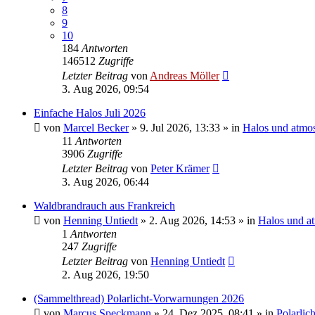
8
9
10
184
Antworten
146512
Zugriffe
Letzter Beitrag
von
Andreas Möller
3. Aug 2026, 09:54
Einfache Halos Juli 2026
von
Marcel Becker
»
9. Jul 2026, 13:33
» in
Halos und atmo
11
Antworten
3906
Zugriffe
Letzter Beitrag
von
Peter Krämer
3. Aug 2026, 06:44
Waldbrandrauch aus Frankreich
von
Henning Untiedt
»
2. Aug 2026, 14:53
» in
Halos und a
1
Antworten
247
Zugriffe
Letzter Beitrag
von
Henning Untiedt
2. Aug 2026, 19:50
(Sammelthread) Polarlicht-Vorwarnungen 2026
von
Marcus Speckmann
»
24. Dez 2025, 08:41
» in
Polarlic