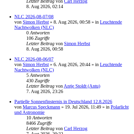
Letzter Beitrag
von
Carl Herzog
8. Aug 2026, 02:14
NLC 2026-08-07/08
von
Simon Herbst
»
8. Aug 2026, 00:58
» in
Leuchtende
Nachtwolken (NLC)
0
Antworten
106
Zugriffe
Letzter Beitrag
von
Simon Herbst
8. Aug 2026, 00:58
NLC 2026-08-06/07
von
Simon Herbst
»
6. Aug 2026, 20:44
» in
Leuchtende
Nachtwolken (NLC)
5
Antworten
430
Zugriffe
Letzter Beitrag
von
Antje Stoldt (Antu)
7. Aug 2026, 23:26
Partielle Sonnenfinsternis in Deutschland 12.8.2026
von
Marcus Speckmann
»
19. Jul 2026, 11:49
» in
Polarlicht
und Astronomie
10
Antworten
8466
Zugriffe
Letzter Beitrag
von
Carl Herzog
7. Aug 2026, 20:22