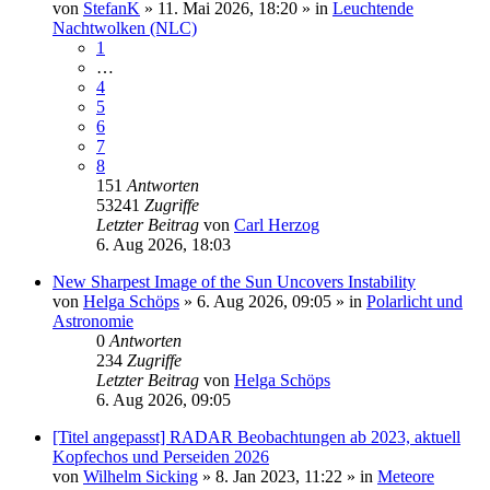
von
StefanK
»
11. Mai 2026, 18:20
» in
Leuchtende
Nachtwolken (NLC)
1
…
4
5
6
7
8
151
Antworten
53241
Zugriffe
Letzter Beitrag
von
Carl Herzog
6. Aug 2026, 18:03
New Sharpest Image of the Sun Uncovers Instability
von
Helga Schöps
»
6. Aug 2026, 09:05
» in
Polarlicht und
Astronomie
0
Antworten
234
Zugriffe
Letzter Beitrag
von
Helga Schöps
6. Aug 2026, 09:05
[Titel angepasst] RADAR Beobachtungen ab 2023, aktuell
Kopfechos und Perseiden 2026
von
Wilhelm Sicking
»
8. Jan 2023, 11:22
» in
Meteore