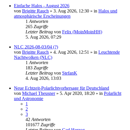
Einfache Halos - August 2026
von
Brigitte Rauch
»
3. Aug 2026, 12:30
» in
Halos und
atmosphärische Erscheinungen
1
Antworten
265
Zugriffe
Letzter Beitrag
von
Felix (MoinMoinHH)
5. Aug 2026, 07:29
NLC 2026-08-03/04 (?)
von
Brigitte Rauch
»
4. Aug 2026, 12:51
» in
Leuchtende
Nachtwolken (NLC)
1
Antworten
183
Zugriffe
Letzter Beitrag
von
StefanK
4. Aug 2026, 13:03
Neue Echtzeit-Polarlichtvorhersage für Deutschland
von
Michael Theusner
»
5. Apr 2020, 18:20
» in
Polarlicht
und Astronomie
1
2
3
42
Antworten
101677
Zugriffe
Letzter Beitrag
von
Carl Herzog