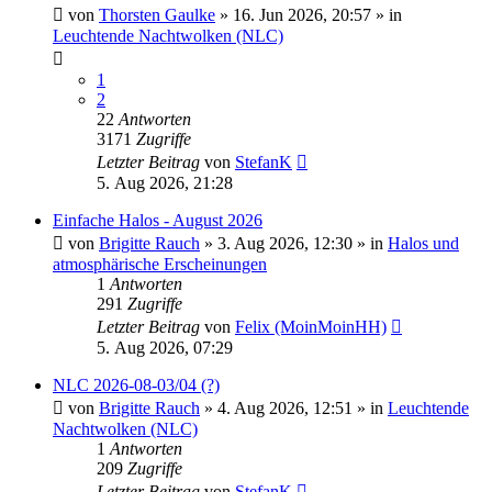
von
Thorsten Gaulke
»
16. Jun 2026, 20:57
» in
Leuchtende Nachtwolken (NLC)
1
2
22
Antworten
3171
Zugriffe
Letzter Beitrag
von
StefanK
5. Aug 2026, 21:28
Einfache Halos - August 2026
von
Brigitte Rauch
»
3. Aug 2026, 12:30
» in
Halos und
atmosphärische Erscheinungen
1
Antworten
291
Zugriffe
Letzter Beitrag
von
Felix (MoinMoinHH)
5. Aug 2026, 07:29
NLC 2026-08-03/04 (?)
von
Brigitte Rauch
»
4. Aug 2026, 12:51
» in
Leuchtende
Nachtwolken (NLC)
1
Antworten
209
Zugriffe
Letzter Beitrag
von
StefanK