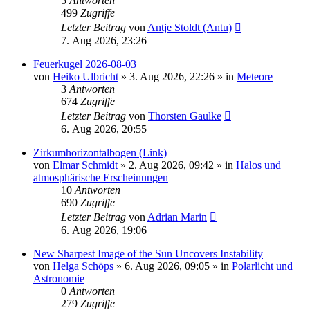
5
Antworten
499
Zugriffe
Letzter Beitrag
von
Antje Stoldt (Antu)
7. Aug 2026, 23:26
Feuerkugel 2026-08-03
von
Heiko Ulbricht
»
3. Aug 2026, 22:26
» in
Meteore
3
Antworten
674
Zugriffe
Letzter Beitrag
von
Thorsten Gaulke
6. Aug 2026, 20:55
Zirkumhorizontalbogen (Link)
von
Elmar Schmidt
»
2. Aug 2026, 09:42
» in
Halos und
atmosphärische Erscheinungen
10
Antworten
690
Zugriffe
Letzter Beitrag
von
Adrian Marin
6. Aug 2026, 19:06
New Sharpest Image of the Sun Uncovers Instability
von
Helga Schöps
»
6. Aug 2026, 09:05
» in
Polarlicht und
Astronomie
0
Antworten
279
Zugriffe