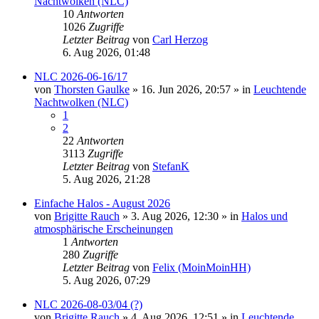
Nachtwolken (NLC)
10
Antworten
1026
Zugriffe
Letzter Beitrag
von
Carl Herzog
6. Aug 2026, 01:48
NLC 2026-06-16/17
von
Thorsten Gaulke
»
16. Jun 2026, 20:57
» in
Leuchtende
Nachtwolken (NLC)
1
2
22
Antworten
3113
Zugriffe
Letzter Beitrag
von
StefanK
5. Aug 2026, 21:28
Einfache Halos - August 2026
von
Brigitte Rauch
»
3. Aug 2026, 12:30
» in
Halos und
atmosphärische Erscheinungen
1
Antworten
280
Zugriffe
Letzter Beitrag
von
Felix (MoinMoinHH)
5. Aug 2026, 07:29
NLC 2026-08-03/04 (?)
von
Brigitte Rauch
»
4. Aug 2026, 12:51
» in
Leuchtende