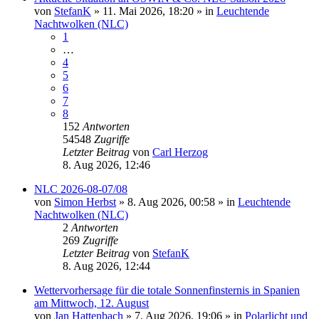
von
StefanK
»
11. Mai 2026, 18:20
» in
Leuchtende
Nachtwolken (NLC)
1
…
4
5
6
7
8
152
Antworten
54548
Zugriffe
Letzter Beitrag
von
Carl Herzog
8. Aug 2026, 12:46
NLC 2026-08-07/08
von
Simon Herbst
»
8. Aug 2026, 00:58
» in
Leuchtende
Nachtwolken (NLC)
2
Antworten
269
Zugriffe
Letzter Beitrag
von
StefanK
8. Aug 2026, 12:44
Wettervorhersage für die totale Sonnenfinsternis in Spanien
am Mittwoch, 12. August
von
Jan Hattenbach
»
7. Aug 2026, 19:06
» in
Polarlicht und