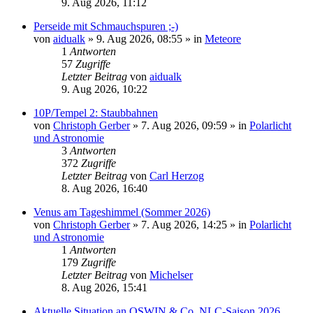
9. Aug 2026, 11:12
Perseide mit Schmauchspuren ;-)
von
aidualk
»
9. Aug 2026, 08:55
» in
Meteore
1
Antworten
57
Zugriffe
Letzter Beitrag
von
aidualk
9. Aug 2026, 10:22
10P/Tempel 2: Staubbahnen
von
Christoph Gerber
»
7. Aug 2026, 09:59
» in
Polarlicht
und Astronomie
3
Antworten
372
Zugriffe
Letzter Beitrag
von
Carl Herzog
8. Aug 2026, 16:40
Venus am Tageshimmel (Sommer 2026)
von
Christoph Gerber
»
7. Aug 2026, 14:25
» in
Polarlicht
und Astronomie
1
Antworten
179
Zugriffe
Letzter Beitrag
von
Michelser
8. Aug 2026, 15:41
Aktuelle Situation an OSWIN & Co. NLC-Saison 2026