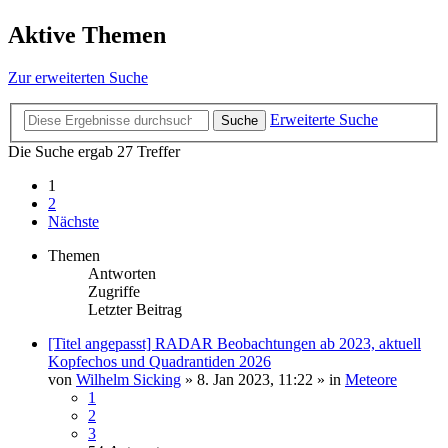
Aktive Themen
Zur erweiterten Suche
Erweiterte Suche
Suche
Die Suche ergab 27 Treffer
1
2
Nächste
Themen
Antworten
Zugriffe
Letzter Beitrag
[Titel angepasst] RADAR Beobachtungen ab 2023, aktuell
Kopfechos und Quadrantiden 2026
von
Wilhelm Sicking
»
8. Jan 2023, 11:22
» in
Meteore
1
2
3