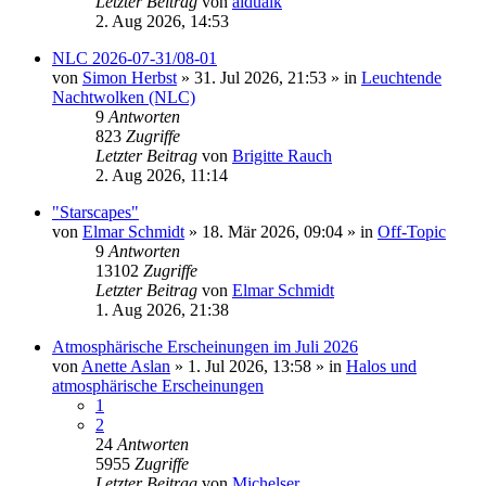
Letzter Beitrag
von
aidualk
2. Aug 2026, 14:53
NLC 2026-07-31/08-01
von
Simon Herbst
»
31. Jul 2026, 21:53
» in
Leuchtende
Nachtwolken (NLC)
9
Antworten
823
Zugriffe
Letzter Beitrag
von
Brigitte Rauch
2. Aug 2026, 11:14
"Starscapes"
von
Elmar Schmidt
»
18. Mär 2026, 09:04
» in
Off-Topic
9
Antworten
13102
Zugriffe
Letzter Beitrag
von
Elmar Schmidt
1. Aug 2026, 21:38
Atmosphärische Erscheinungen im Juli 2026
von
Anette Aslan
»
1. Jul 2026, 13:58
» in
Halos und
atmosphärische Erscheinungen
1
2
24
Antworten
5955
Zugriffe
Letzter Beitrag
von
Michelser