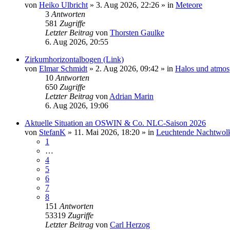
von
Heiko Ulbricht
»
3. Aug 2026, 22:26
» in
Meteore
3
Antworten
581
Zugriffe
Letzter Beitrag
von
Thorsten Gaulke
6. Aug 2026, 20:55
Zirkumhorizontalbogen (Link)
von
Elmar Schmidt
»
2. Aug 2026, 09:42
» in
Halos und atmos
10
Antworten
650
Zugriffe
Letzter Beitrag
von
Adrian Marin
6. Aug 2026, 19:06
Aktuelle Situation an OSWIN & Co. NLC-Saison 2026
von
StefanK
»
11. Mai 2026, 18:20
» in
Leuchtende Nachtwol
1
…
4
5
6
7
8
151
Antworten
53319
Zugriffe
Letzter Beitrag
von
Carl Herzog