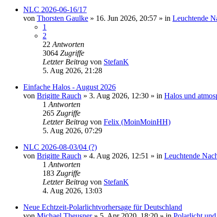
NLC 2026-06-16/17
von
Thorsten Gaulke
»
16. Jun 2026, 20:57
» in
Leuchtende N
1
2
22
Antworten
3064
Zugriffe
Letzter Beitrag
von
StefanK
5. Aug 2026, 21:28
Einfache Halos - August 2026
von
Brigitte Rauch
»
3. Aug 2026, 12:30
» in
Halos und atmos
1
Antworten
265
Zugriffe
Letzter Beitrag
von
Felix (MoinMoinHH)
5. Aug 2026, 07:29
NLC 2026-08-03/04 (?)
von
Brigitte Rauch
»
4. Aug 2026, 12:51
» in
Leuchtende Nac
1
Antworten
183
Zugriffe
Letzter Beitrag
von
StefanK
4. Aug 2026, 13:03
Neue Echtzeit-Polarlichtvorhersage für Deutschland
von
Michael Theusner
»
5. Apr 2020, 18:20
» in
Polarlicht un