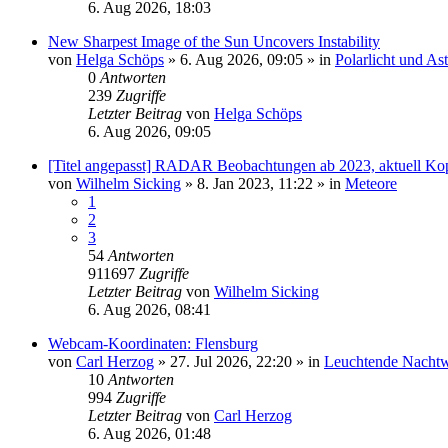
6. Aug 2026, 18:03
New Sharpest Image of the Sun Uncovers Instability
von
Helga Schöps
»
6. Aug 2026, 09:05
» in
Polarlicht und As
0
Antworten
239
Zugriffe
Letzter Beitrag
von
Helga Schöps
6. Aug 2026, 09:05
[Titel angepasst] RADAR Beobachtungen ab 2023, aktuell Ko
von
Wilhelm Sicking
»
8. Jan 2023, 11:22
» in
Meteore
1
2
3
54
Antworten
911697
Zugriffe
Letzter Beitrag
von
Wilhelm Sicking
6. Aug 2026, 08:41
Webcam-Koordinaten: Flensburg
von
Carl Herzog
»
27. Jul 2026, 22:20
» in
Leuchtende Nacht
10
Antworten
994
Zugriffe
Letzter Beitrag
von
Carl Herzog
6. Aug 2026, 01:48