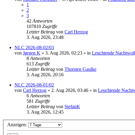
1
2
3
42
Antworten
107810
Zugriffe
Letzter Beitrag
von
Carl Herzog
3. Aug 2026, 23:48
NLC 2026-08-02/03
von
Jørgen K
»
3. Aug 2026, 02:23
» in
Leuchtende Nachtwol
8
Antworten
613
Zugriffe
Letzter Beitrag
von
Thorsten Gaulke
3. Aug 2026, 20:16
NLC 2026-08-01/02
von
Carl Herzog
»
2. Aug 2026, 03:46
» in
Leuchtende Nacht
6
Antworten
581
Zugriffe
Letzter Beitrag
von
StefanK
3. Aug 2026, 12:45
Anzeigen: