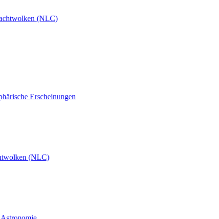
achtwolken (NLC)
phärische Erscheinungen
htwolken (NLC)
d Astronomie