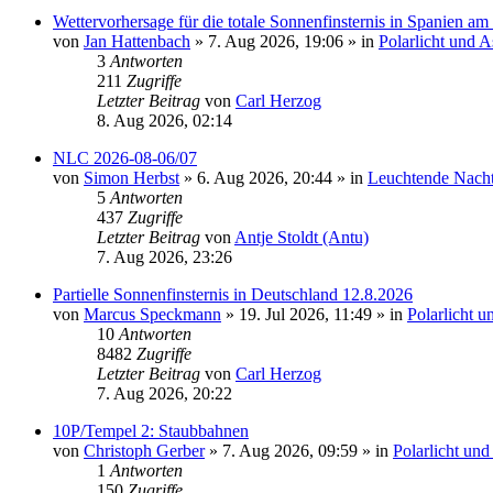
Wettervorhersage für die totale Sonnenfinsternis in Spanien a
von
Jan Hattenbach
»
7. Aug 2026, 19:06
» in
Polarlicht und 
3
Antworten
211
Zugriffe
Letzter Beitrag
von
Carl Herzog
8. Aug 2026, 02:14
NLC 2026-08-06/07
von
Simon Herbst
»
6. Aug 2026, 20:44
» in
Leuchtende Nach
5
Antworten
437
Zugriffe
Letzter Beitrag
von
Antje Stoldt (Antu)
7. Aug 2026, 23:26
Partielle Sonnenfinsternis in Deutschland 12.8.2026
von
Marcus Speckmann
»
19. Jul 2026, 11:49
» in
Polarlicht 
10
Antworten
8482
Zugriffe
Letzter Beitrag
von
Carl Herzog
7. Aug 2026, 20:22
10P/Tempel 2: Staubbahnen
von
Christoph Gerber
»
7. Aug 2026, 09:59
» in
Polarlicht un
1
Antworten
150
Zugriffe