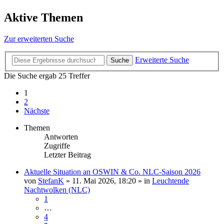
Aktive Themen
Zur erweiterten Suche
Erweiterte Suche
Suche
Die Suche ergab 25 Treffer
1
2
Nächste
Themen
Antworten
Zugriffe
Letzter Beitrag
Aktuelle Situation an OSWIN & Co. NLC-Saison 2026
von
StefanK
»
11. Mai 2026, 18:20
» in
Leuchtende
Nachtwolken (NLC)
1
…
4