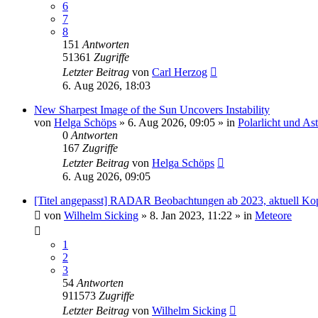
6
7
8
151
Antworten
51361
Zugriffe
Letzter Beitrag
von
Carl Herzog
6. Aug 2026, 18:03
New Sharpest Image of the Sun Uncovers Instability
von
Helga Schöps
»
6. Aug 2026, 09:05
» in
Polarlicht und As
0
Antworten
167
Zugriffe
Letzter Beitrag
von
Helga Schöps
6. Aug 2026, 09:05
[Titel angepasst] RADAR Beobachtungen ab 2023, aktuell Ko
von
Wilhelm Sicking
»
8. Jan 2023, 11:22
» in
Meteore
1
2
3
54
Antworten
911573
Zugriffe
Letzter Beitrag
von
Wilhelm Sicking