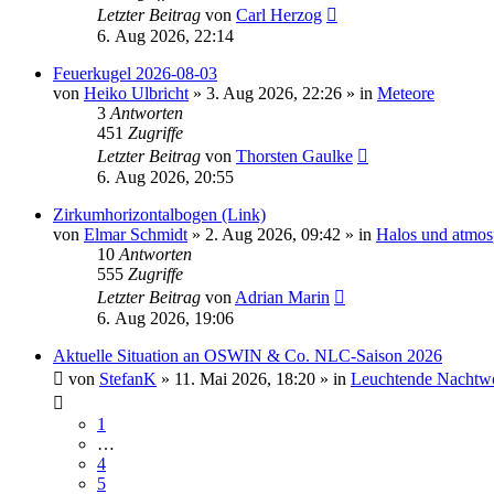
Letzter Beitrag
von
Carl Herzog
6. Aug 2026, 22:14
Feuerkugel 2026-08-03
von
Heiko Ulbricht
»
3. Aug 2026, 22:26
» in
Meteore
3
Antworten
451
Zugriffe
Letzter Beitrag
von
Thorsten Gaulke
6. Aug 2026, 20:55
Zirkumhorizontalbogen (Link)
von
Elmar Schmidt
»
2. Aug 2026, 09:42
» in
Halos und atmos
10
Antworten
555
Zugriffe
Letzter Beitrag
von
Adrian Marin
6. Aug 2026, 19:06
Aktuelle Situation an OSWIN & Co. NLC-Saison 2026
von
StefanK
»
11. Mai 2026, 18:20
» in
Leuchtende Nachtw
1
…
4
5