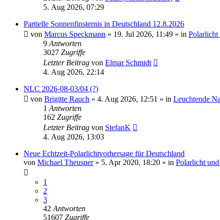
5. Aug 2026, 07:29
Partielle Sonnenfinsternis in Deutschland 12.8.2026
von
Marcus Speckmann
»
19. Jul 2026, 11:49
» in
Polarlich
9
Antworten
3027
Zugriffe
Letzter Beitrag
von
Elmar Schmidt
4. Aug 2026, 22:14
NLC 2026-08-03/04 (?)
von
Brigitte Rauch
»
4. Aug 2026, 12:51
» in
Leuchtende N
1
Antworten
162
Zugriffe
Letzter Beitrag
von
StefanK
4. Aug 2026, 13:03
Neue Echtzeit-Polarlichtvorhersage für Deutschland
von
Michael Theusner
»
5. Apr 2020, 18:20
» in
Polarlicht un
1
2
3
42
Antworten
51607
Zugriffe