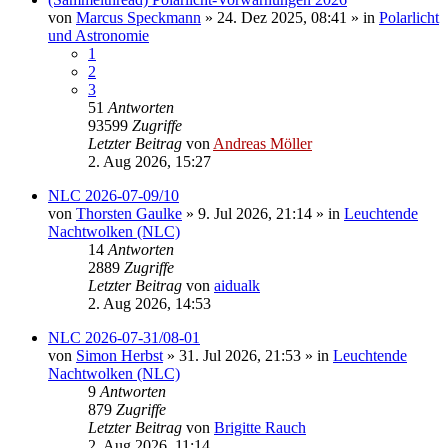
von
Marcus Speckmann
»
24. Dez 2025, 08:41
» in
Polarlicht
und Astronomie
1
2
3
51
Antworten
93599
Zugriffe
Letzter Beitrag
von
Andreas Möller
2. Aug 2026, 15:27
NLC 2026-07-09/10
von
Thorsten Gaulke
»
9. Jul 2026, 21:14
» in
Leuchtende
Nachtwolken (NLC)
14
Antworten
2889
Zugriffe
Letzter Beitrag
von
aidualk
2. Aug 2026, 14:53
NLC 2026-07-31/08-01
von
Simon Herbst
»
31. Jul 2026, 21:53
» in
Leuchtende
Nachtwolken (NLC)
9
Antworten
879
Zugriffe
Letzter Beitrag
von
Brigitte Rauch
2. Aug 2026, 11:14