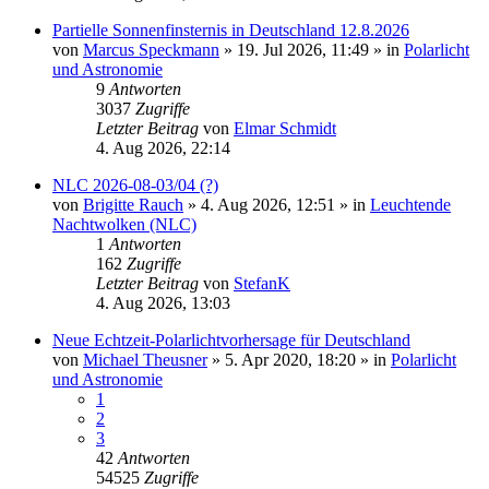
Partielle Sonnenfinsternis in Deutschland 12.8.2026
von
Marcus Speckmann
»
19. Jul 2026, 11:49
» in
Polarlicht
und Astronomie
9
Antworten
3037
Zugriffe
Letzter Beitrag
von
Elmar Schmidt
4. Aug 2026, 22:14
NLC 2026-08-03/04 (?)
von
Brigitte Rauch
»
4. Aug 2026, 12:51
» in
Leuchtende
Nachtwolken (NLC)
1
Antworten
162
Zugriffe
Letzter Beitrag
von
StefanK
4. Aug 2026, 13:03
Neue Echtzeit-Polarlichtvorhersage für Deutschland
von
Michael Theusner
»
5. Apr 2020, 18:20
» in
Polarlicht
und Astronomie
1
2
3
42
Antworten
54525
Zugriffe