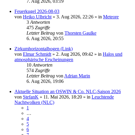
7. Aug 2026, 03:19
Feuerkugel 2026-08-03
von
Heiko Ulbricht
»
3. Aug 2026, 22:26
» in
Meteore
3
Antworten
475
Zugriffe
Letzter Beitrag
von
Thorsten Gaulke
6. Aug 2026, 20:55
Zirkumhorizontalbogen (Link)
von
Elmar Schmidt
»
2. Aug 2026, 09:42
» in
Halos und
atmosphärische Erscheinungen
10
Antworten
574
Zugriffe
Letzter Beitrag
von
Adrian Marin
6. Aug 2026, 19:06
Aktuelle Situation an OSWIN & Co. NLC-Saison 2026
von
StefanK
»
11. Mai 2026, 18:20
» in
Leuchtende
Nachtwolken (NLC)
1
…
4
5
6
7