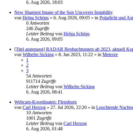
6. Aug 2026, 18:03
New Sharpest Image of the Sun Uncovers Instability
von
Helga Schöps
»
6. Aug 2026, 09:05
» in
Polarlicht und As
0
Antworten
246
Zugriffe
Letzter Beitrag
von
Helga Schöps
6. Aug 2026, 09:05
[Titel angepasst] RADAR Beobachtungen ab 2023, aktuell Ko
von
Wilhelm Sicking
»
8. Jan 2023, 11:22
» in
Meteore
1
2
3
54
Antworten
911714
Zugriffe
Letzter Beitrag
von
Wilhelm Sicking
6. Aug 2026, 08:41
Webcam-Koordinaten: Flensburg
von
Carl Herzog
»
27. Jul 2026, 22:20
» in
Leuchtende Nacht
10
Antworten
1001
Zugriffe
Letzter Beitrag
von
Carl Herzog
6. Aug 2026, 01:48