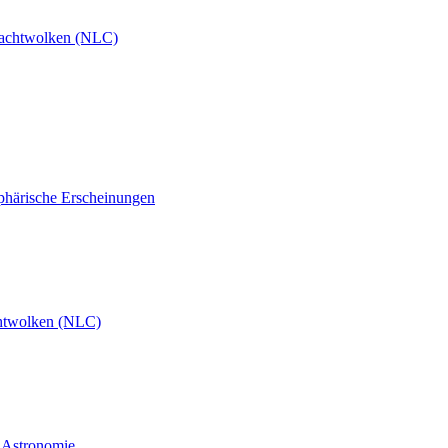
achtwolken (NLC)
phärische Erscheinungen
htwolken (NLC)
d Astronomie