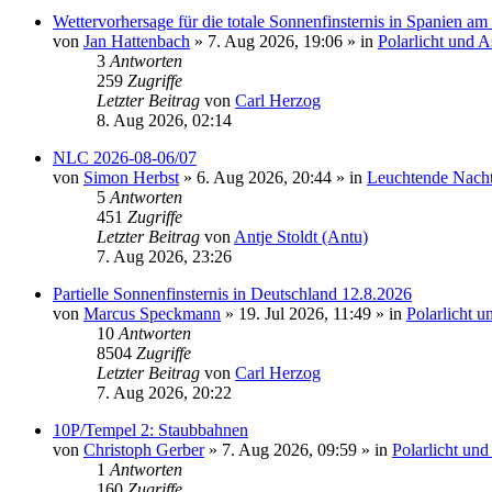
Wettervorhersage für die totale Sonnenfinsternis in Spanien a
von
Jan Hattenbach
»
7. Aug 2026, 19:06
» in
Polarlicht und 
3
Antworten
259
Zugriffe
Letzter Beitrag
von
Carl Herzog
8. Aug 2026, 02:14
NLC 2026-08-06/07
von
Simon Herbst
»
6. Aug 2026, 20:44
» in
Leuchtende Nach
5
Antworten
451
Zugriffe
Letzter Beitrag
von
Antje Stoldt (Antu)
7. Aug 2026, 23:26
Partielle Sonnenfinsternis in Deutschland 12.8.2026
von
Marcus Speckmann
»
19. Jul 2026, 11:49
» in
Polarlicht 
10
Antworten
8504
Zugriffe
Letzter Beitrag
von
Carl Herzog
7. Aug 2026, 20:22
10P/Tempel 2: Staubbahnen
von
Christoph Gerber
»
7. Aug 2026, 09:59
» in
Polarlicht un
1
Antworten
160
Zugriffe