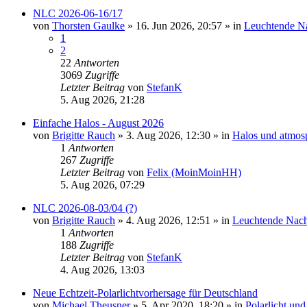
NLC 2026-06-16/17
von
Thorsten Gaulke
»
16. Jun 2026, 20:57
» in
Leuchtende N
1
2
22
Antworten
3069
Zugriffe
Letzter Beitrag
von
StefanK
5. Aug 2026, 21:28
Einfache Halos - August 2026
von
Brigitte Rauch
»
3. Aug 2026, 12:30
» in
Halos und atmos
1
Antworten
267
Zugriffe
Letzter Beitrag
von
Felix (MoinMoinHH)
5. Aug 2026, 07:29
NLC 2026-08-03/04 (?)
von
Brigitte Rauch
»
4. Aug 2026, 12:51
» in
Leuchtende Nac
1
Antworten
188
Zugriffe
Letzter Beitrag
von
StefanK
4. Aug 2026, 13:03
Neue Echtzeit-Polarlichtvorhersage für Deutschland
von
Michael Theusner
»
5. Apr 2020, 18:20
» in
Polarlicht un