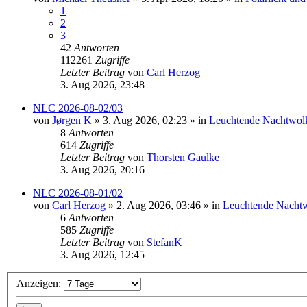
1
2
3
42
Antworten
112261
Zugriffe
Letzter Beitrag
von
Carl Herzog
3. Aug 2026, 23:48
NLC 2026-08-02/03
von
Jørgen K
»
3. Aug 2026, 02:23
» in
Leuchtende Nachtwol
8
Antworten
614
Zugriffe
Letzter Beitrag
von
Thorsten Gaulke
3. Aug 2026, 20:16
NLC 2026-08-01/02
von
Carl Herzog
»
2. Aug 2026, 03:46
» in
Leuchtende Nacht
6
Antworten
585
Zugriffe
Letzter Beitrag
von
StefanK
3. Aug 2026, 12:45
Anzeigen: