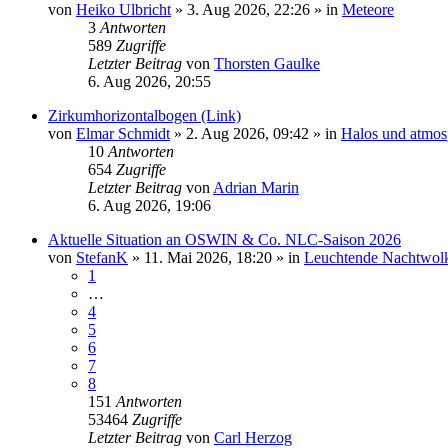
von
Heiko Ulbricht
»
3. Aug 2026, 22:26
» in
Meteore
3
Antworten
589
Zugriffe
Letzter Beitrag
von
Thorsten Gaulke
6. Aug 2026, 20:55
Zirkumhorizontalbogen (Link)
von
Elmar Schmidt
»
2. Aug 2026, 09:42
» in
Halos und atmos
10
Antworten
654
Zugriffe
Letzter Beitrag
von
Adrian Marin
6. Aug 2026, 19:06
Aktuelle Situation an OSWIN & Co. NLC-Saison 2026
von
StefanK
»
11. Mai 2026, 18:20
» in
Leuchtende Nachtwol
1
…
4
5
6
7
8
151
Antworten
53464
Zugriffe
Letzter Beitrag
von
Carl Herzog