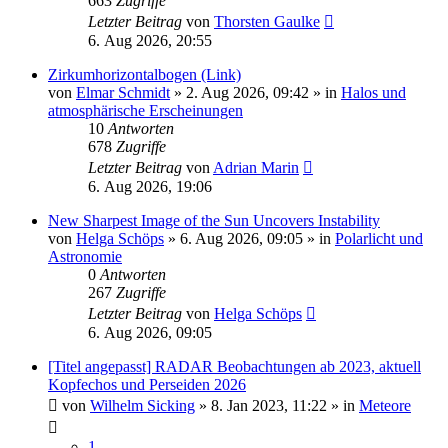
663
Zugriffe
Letzter Beitrag
von
Thorsten Gaulke
6. Aug 2026, 20:55
Zirkumhorizontalbogen (Link)
von
Elmar Schmidt
»
2. Aug 2026, 09:42
» in
Halos und
atmosphärische Erscheinungen
10
Antworten
678
Zugriffe
Letzter Beitrag
von
Adrian Marin
6. Aug 2026, 19:06
New Sharpest Image of the Sun Uncovers Instability
von
Helga Schöps
»
6. Aug 2026, 09:05
» in
Polarlicht und
Astronomie
0
Antworten
267
Zugriffe
Letzter Beitrag
von
Helga Schöps
6. Aug 2026, 09:05
[Titel angepasst] RADAR Beobachtungen ab 2023, aktuell
Kopfechos und Perseiden 2026
von
Wilhelm Sicking
»
8. Jan 2023, 11:22
» in
Meteore
1