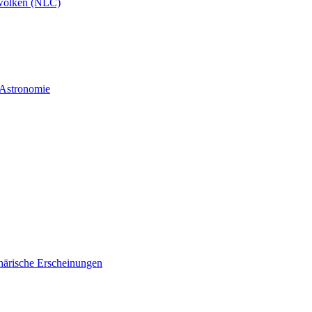
wolken (NLC)
 Astronomie
härische Erscheinungen