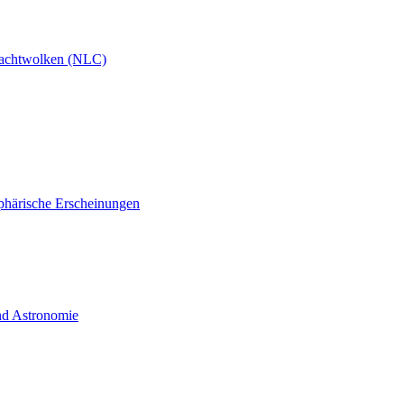
achtwolken (NLC)
phärische Erscheinungen
und Astronomie