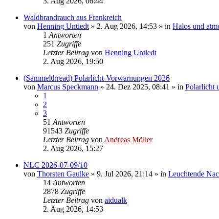
3. Aug 2026, 06:44
Waldbrandrauch aus Frankreich
von
Henning Untiedt
»
2. Aug 2026, 14:53
» in
Halos und atm
1
Antworten
251
Zugriffe
Letzter Beitrag
von
Henning Untiedt
2. Aug 2026, 19:50
(Sammelthread) Polarlicht-Vorwarnungen 2026
von
Marcus Speckmann
»
24. Dez 2025, 08:41
» in
Polarlicht
1
2
3
51
Antworten
91543
Zugriffe
Letzter Beitrag
von
Andreas Möller
2. Aug 2026, 15:27
NLC 2026-07-09/10
von
Thorsten Gaulke
»
9. Jul 2026, 21:14
» in
Leuchtende Na
14
Antworten
2878
Zugriffe
Letzter Beitrag
von
aidualk
2. Aug 2026, 14:53