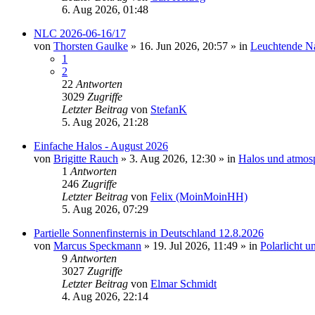
6. Aug 2026, 01:48
NLC 2026-06-16/17
von
Thorsten Gaulke
»
16. Jun 2026, 20:57
» in
Leuchtende N
1
2
22
Antworten
3029
Zugriffe
Letzter Beitrag
von
StefanK
5. Aug 2026, 21:28
Einfache Halos - August 2026
von
Brigitte Rauch
»
3. Aug 2026, 12:30
» in
Halos und atmos
1
Antworten
246
Zugriffe
Letzter Beitrag
von
Felix (MoinMoinHH)
5. Aug 2026, 07:29
Partielle Sonnenfinsternis in Deutschland 12.8.2026
von
Marcus Speckmann
»
19. Jul 2026, 11:49
» in
Polarlicht 
9
Antworten
3027
Zugriffe
Letzter Beitrag
von
Elmar Schmidt
4. Aug 2026, 22:14