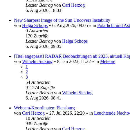
Letzter Beitrag
von
Carl Herzog
6. Aug 2026, 18:03
New Sharpest Image of the Sun Uncovers Instability
von
Helga Schöps
»
6. Aug 2026, 09:05
» in
Polarlicht und As
0
Antworten
170
Zugriffe
Letzter Beitrag
von
Helga Schöps
6. Aug 2026, 09:05
[Titel angepasst] RADAR Beobachtungen ab 2023, aktuell Ko
von
Wilhelm Sicking
»
8. Jan 2023, 11:22
» in
Meteore
1
2
3
54
Antworten
911574
Zugriffe
Letzter Beitrag
von
Wilhelm Sicking
6. Aug 2026, 08:41
Webcam-Koordinaten: Flensburg
von
Carl Herzog
»
27. Jul 2026, 22:20
» in
Leuchtende Nacht
10
Antworten
939
Zugriffe
Letzter Beitrag
von
Carl Herzog