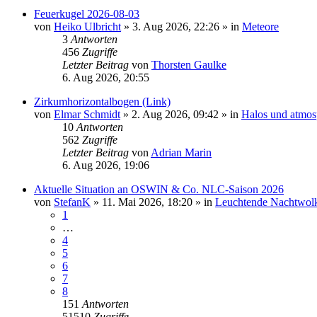
Feuerkugel 2026-08-03
von
Heiko Ulbricht
»
3. Aug 2026, 22:26
» in
Meteore
3
Antworten
456
Zugriffe
Letzter Beitrag
von
Thorsten Gaulke
6. Aug 2026, 20:55
Zirkumhorizontalbogen (Link)
von
Elmar Schmidt
»
2. Aug 2026, 09:42
» in
Halos und atmos
10
Antworten
562
Zugriffe
Letzter Beitrag
von
Adrian Marin
6. Aug 2026, 19:06
Aktuelle Situation an OSWIN & Co. NLC-Saison 2026
von
StefanK
»
11. Mai 2026, 18:20
» in
Leuchtende Nachtwol
1
…
4
5
6
7
8
151
Antworten
51510
Zugriffe