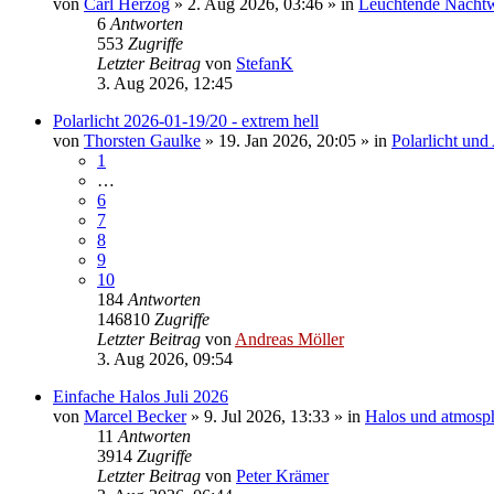
von
Carl Herzog
»
2. Aug 2026, 03:46
» in
Leuchtende Nacht
6
Antworten
553
Zugriffe
Letzter Beitrag
von
StefanK
3. Aug 2026, 12:45
Polarlicht 2026-01-19/20 - extrem hell
von
Thorsten Gaulke
»
19. Jan 2026, 20:05
» in
Polarlicht und
1
…
6
7
8
9
10
184
Antworten
146810
Zugriffe
Letzter Beitrag
von
Andreas Möller
3. Aug 2026, 09:54
Einfache Halos Juli 2026
von
Marcel Becker
»
9. Jul 2026, 13:33
» in
Halos und atmosp
11
Antworten
3914
Zugriffe
Letzter Beitrag
von
Peter Krämer