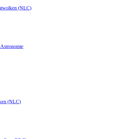
htwolken (NLC)
d Astronomie
ken (NLC)