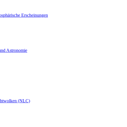
osphärische Erscheinungen
 und Astronomie
chtwolken (NLC)