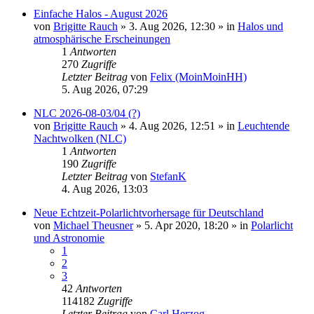
Einfache Halos - August 2026
von
Brigitte Rauch
»
3. Aug 2026, 12:30
» in
Halos und
atmosphärische Erscheinungen
1
Antworten
270
Zugriffe
Letzter Beitrag
von
Felix (MoinMoinHH)
5. Aug 2026, 07:29
NLC 2026-08-03/04 (?)
von
Brigitte Rauch
»
4. Aug 2026, 12:51
» in
Leuchtende
Nachtwolken (NLC)
1
Antworten
190
Zugriffe
Letzter Beitrag
von
StefanK
4. Aug 2026, 13:03
Neue Echtzeit-Polarlichtvorhersage für Deutschland
von
Michael Theusner
»
5. Apr 2020, 18:20
» in
Polarlicht
und Astronomie
1
2
3
42
Antworten
114182
Zugriffe
Letzter Beitrag
von
Carl Herzog