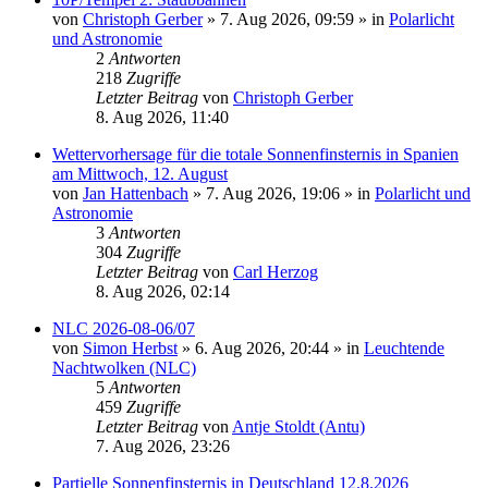
von
Christoph Gerber
»
7. Aug 2026, 09:59
» in
Polarlicht
und Astronomie
2
Antworten
218
Zugriffe
Letzter Beitrag
von
Christoph Gerber
8. Aug 2026, 11:40
Wettervorhersage für die totale Sonnenfinsternis in Spanien
am Mittwoch, 12. August
von
Jan Hattenbach
»
7. Aug 2026, 19:06
» in
Polarlicht und
Astronomie
3
Antworten
304
Zugriffe
Letzter Beitrag
von
Carl Herzog
8. Aug 2026, 02:14
NLC 2026-08-06/07
von
Simon Herbst
»
6. Aug 2026, 20:44
» in
Leuchtende
Nachtwolken (NLC)
5
Antworten
459
Zugriffe
Letzter Beitrag
von
Antje Stoldt (Antu)
7. Aug 2026, 23:26
Partielle Sonnenfinsternis in Deutschland 12.8.2026