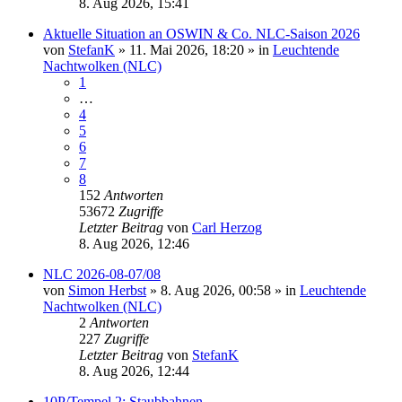
8. Aug 2026, 15:41
Aktuelle Situation an OSWIN & Co. NLC-Saison 2026
von
StefanK
»
11. Mai 2026, 18:20
» in
Leuchtende
Nachtwolken (NLC)
1
…
4
5
6
7
8
152
Antworten
53672
Zugriffe
Letzter Beitrag
von
Carl Herzog
8. Aug 2026, 12:46
NLC 2026-08-07/08
von
Simon Herbst
»
8. Aug 2026, 00:58
» in
Leuchtende
Nachtwolken (NLC)
2
Antworten
227
Zugriffe
Letzter Beitrag
von
StefanK
8. Aug 2026, 12:44
10P/Tempel 2: Staubbahnen