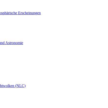
osphärische Erscheinungen
 und Astronomie
chtwolken (NLC)