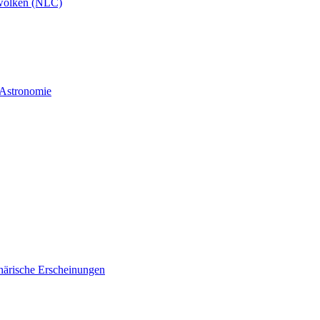
wolken (NLC)
 Astronomie
härische Erscheinungen