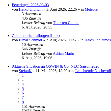
Feuerkugel 2026-08-03
von
Heiko Ulbricht
»
3. Aug 2026, 22:26
» in
Meteore
3
Antworten
436
Zugriffe
Letzter Beitrag
von
Thorsten Gaulke
6. Aug 2026, 20:55
Zirkumhorizontalbogen (Link)
von
Elmar Schmidt
»
2. Aug 2026, 09:42
» in
Halos und atmos
10
Antworten
546
Zugriffe
Letzter Beitrag
von
Adrian Marin
6. Aug 2026, 19:06
Aktuelle Situation an OSWIN & Co. NLC-Saison 2026
von
StefanK
»
11. Mai 2026, 18:20
» in
Leuchtende Nachtwol
1
…
4
5
6
7
8
151
Antworten
50656
Zugriffe