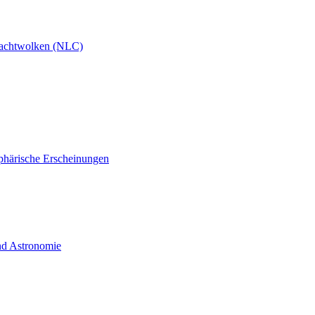
achtwolken (NLC)
phärische Erscheinungen
und Astronomie