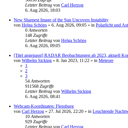
Letzter Beitrag
von
Carl Herzog
6. Aug 2026, 18:03
New Sharpest Image of the Sun Uncovers Instability
von
Helga Schöps
»
6. Aug 2026, 09:05
» in
Polarlicht und As
0
Antworten
148
Zugriffe
Letzter Beitrag
von
Helga Schöps
6. Aug 2026, 09:05
[Titel angepasst] RADAR Beobachtungen ab 2023, aktuell Ko
von
Wilhelm Sicking
»
8. Jan 2023, 11:22
» in
Meteore
1
2
3
54
Antworten
911568
Zugriffe
Letzter Beitrag
von
Wilhelm Sicking
6. Aug 2026, 08:41
Webcam-Koordinaten: Flensburg
von
Carl Herzog
»
27. Jul 2026, 22:20
» in
Leuchtende Nacht
10
Antworten
929
Zugriffe
Letzter Beitrag
von
Carl Herzog