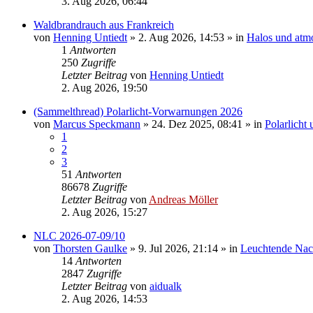
3. Aug 2026, 06:44
Waldbrandrauch aus Frankreich
von
Henning Untiedt
»
2. Aug 2026, 14:53
» in
Halos und atm
1
Antworten
250
Zugriffe
Letzter Beitrag
von
Henning Untiedt
2. Aug 2026, 19:50
(Sammelthread) Polarlicht-Vorwarnungen 2026
von
Marcus Speckmann
»
24. Dez 2025, 08:41
» in
Polarlicht
1
2
3
51
Antworten
86678
Zugriffe
Letzter Beitrag
von
Andreas Möller
2. Aug 2026, 15:27
NLC 2026-07-09/10
von
Thorsten Gaulke
»
9. Jul 2026, 21:14
» in
Leuchtende Na
14
Antworten
2847
Zugriffe
Letzter Beitrag
von
aidualk
2. Aug 2026, 14:53