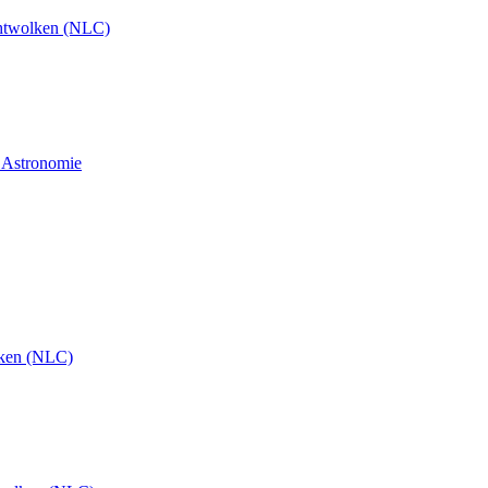
htwolken (NLC)
d Astronomie
ken (NLC)