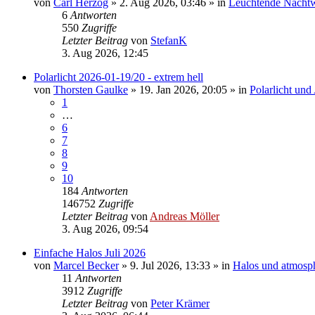
von
Carl Herzog
»
2. Aug 2026, 03:46
» in
Leuchtende Nacht
6
Antworten
550
Zugriffe
Letzter Beitrag
von
StefanK
3. Aug 2026, 12:45
Polarlicht 2026-01-19/20 - extrem hell
von
Thorsten Gaulke
»
19. Jan 2026, 20:05
» in
Polarlicht und
1
…
6
7
8
9
10
184
Antworten
146752
Zugriffe
Letzter Beitrag
von
Andreas Möller
3. Aug 2026, 09:54
Einfache Halos Juli 2026
von
Marcel Becker
»
9. Jul 2026, 13:33
» in
Halos und atmosp
11
Antworten
3912
Zugriffe
Letzter Beitrag
von
Peter Krämer