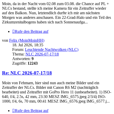
Moin, da in der Nacht vom 02.08 zum 03.08. die Chance auf PL +
NLCs bestand, stellte ich meine Kamera für ein Zeitraffer wieder
auf den Balkon. Nun, letztendlich durfte ich mir am nächsten
Morgen was anderes anschauen. Ein 22-Grad-Halo und ein Teil des
Zirkumzenitalbogens haben sich nach Sonnenaufga...
Rufe den Beitrag auf
von
Felix (MoinMoinHH)
18. Jul 2026, 18:35
Forum:
Leuchtende Nachtwolken (NLC)
Thema:
NLC 2026-07-17/18
Antworten:
9
Zugriffe:
12243
Re: NLC 2026-07-17/18
Moin von Fehmarn, hier sind nun auch meine Bilder und ein
Zeitraffer der NLCs. Bilder mit Canon R6 M2 (nachträglich
bearbeitet) und Zeitraffer mit GoPro Hero 11 (unbearbeitet). 1) ISO-
640, f/4, 2.5s, 42 mm, 23:30 MESZ IMG_6575.jpeg 2/3/4) ISO-
1000, f/4, 6s, 70 mm, 00:41 MESZ IMG_6576.jpeg IMG_6577.j...
Rufe den Beitrag auf