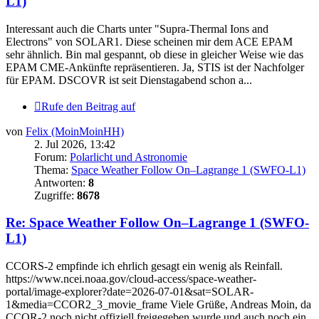
L1)
Interessant auch die Charts unter "Supra-Thermal Ions and
Electrons" von SOLAR1. Diese scheinen mir dem ACE EPAM
sehr ähnlich. Bin mal gespannt, ob diese in gleicher Weise wie das
EPAM CME-Ankünfte repräsentieren. Ja, STIS ist der Nachfolger
für EPAM. DSCOVR ist seit Dienstagabend schon a...
Rufe den Beitrag auf
von
Felix (MoinMoinHH)
2. Jul 2026, 13:42
Forum:
Polarlicht und Astronomie
Thema:
Space Weather Follow On–Lagrange 1 (SWFO-L1)
Antworten:
8
Zugriffe:
8678
Re: Space Weather Follow On–Lagrange 1 (SWFO-
L1)
CCORS-2 empfinde ich ehrlich gesagt ein wenig als Reinfall.
https://www.ncei.noaa.gov/cloud-access/space-weather-
portal/image-explorer?date=2026-07-01&sat=SOLAR-
1&media=CCOR2_3_movie_frame Viele Grüße, Andreas Moin, da
CCOR-2 noch nicht offiziell freigegeben wurde und auch noch ein