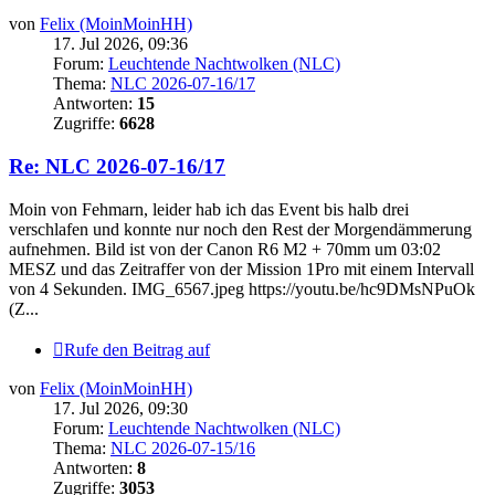
von
Felix (MoinMoinHH)
17. Jul 2026, 09:36
Forum:
Leuchtende Nachtwolken (NLC)
Thema:
NLC 2026-07-16/17
Antworten:
15
Zugriffe:
6628
Re: NLC 2026-07-16/17
Moin von Fehmarn, leider hab ich das Event bis halb drei
verschlafen und konnte nur noch den Rest der Morgendämmerung
aufnehmen. Bild ist von der Canon R6 M2 + 70mm um 03:02
MESZ und das Zeitraffer von der Mission 1Pro mit einem Intervall
von 4 Sekunden. IMG_6567.jpeg https://youtu.be/hc9DMsNPuOk
(Z...
Rufe den Beitrag auf
von
Felix (MoinMoinHH)
17. Jul 2026, 09:30
Forum:
Leuchtende Nachtwolken (NLC)
Thema:
NLC 2026-07-15/16
Antworten:
8
Zugriffe:
3053