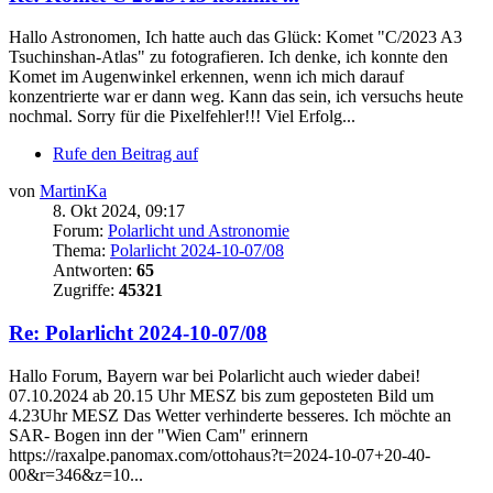
Hallo Astronomen, Ich hatte auch das Glück: Komet "C/2023 A3
Tsuchinshan-Atlas" zu fotografieren. Ich denke, ich konnte den
Komet im Augenwinkel erkennen, wenn ich mich darauf
konzentrierte war er dann weg. Kann das sein, ich versuchs heute
nochmal. Sorry für die Pixelfehler!!! Viel Erfolg...
Rufe den Beitrag auf
von
MartinKa
8. Okt 2024, 09:17
Forum:
Polarlicht und Astronomie
Thema:
Polarlicht 2024-10-07/08
Antworten:
65
Zugriffe:
45321
Re: Polarlicht 2024-10-07/08
Hallo Forum, Bayern war bei Polarlicht auch wieder dabei!
07.10.2024 ab 20.15 Uhr MESZ bis zum geposteten Bild um
4.23Uhr MESZ Das Wetter verhinderte besseres. Ich möchte an
SAR- Bogen inn der "Wien Cam" erinnern
https://raxalpe.panomax.com/ottohaus?t=2024-10-07+20-40-
00&r=346&z=10...