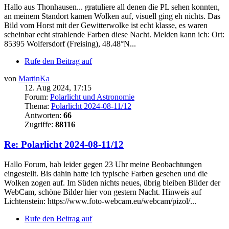
Hallo aus Thonhausen... gratuliere all denen die PL sehen konnten,
an meinem Standort kamen Wolken auf, visuell ging eh nichts. Das
Bild vom Horst mit der Gewitterwolke ist echt klasse, es waren
scheinbar echt strahlende Farben diese Nacht. Melden kann ich: Ort:
85395 Wolfersdorf (Freising), 48.48°N...
Rufe den Beitrag auf
von
MartinKa
12. Aug 2024, 17:15
Forum:
Polarlicht und Astronomie
Thema:
Polarlicht 2024-08-11/12
Antworten:
66
Zugriffe:
88116
Re: Polarlicht 2024-08-11/12
Hallo Forum, hab leider gegen 23 Uhr meine Beobachtungen
eingestellt. Bis dahin hatte ich typische Farben gesehen und die
Wolken zogen auf. Im Süden nichts neues, übrig bleiben Bilder der
WebCam, schöne Bilder hier von gestern Nacht. Hinweis auf
Lichtenstein: https://www.foto-webcam.eu/webcam/pizol/...
Rufe den Beitrag auf