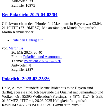
Antworten:
23
Zugriffe:
10971
Re: Polarlicht 2025-04-03/04
Glückwunsch an den "Norden"!!! Maximum in Bayern war 03.04.
21.19UTC (23.19MESZ). Mit anständigen Mitteln fotografisch.
Martin Kammerloher
Rufe den Beitrag auf
von
MartinKa
26. Mär 2025, 20:40
Forum:
Polarlicht und Astronomie
Thema:
Polarlicht 2025-03-25/26
Antworten:
0
Zugriffe:
2387
Polarlicht 2025-03-25/26
Hallo, Aurora Freunde!!! Meine Bilder aus mitte Bayern sind
dürftig, aber sie sind. Ich begründe die Qualität mit Saharastaub und
Wolken. Ort: 85395 Wolfersdorf (Freising), 48.48°N, 11.74°E. Zeit:
01.39MEZ, UTC +1, 26.03.2025 Helligkeit: fotografisch
RasPi,IMX477,25s,ISO1000, ca. 1,4mm Auf: https://...